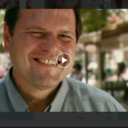
Κτηνίατρος
Βοηθός 
Play
Διευθύντρια Επιχείρησης
Τραγουδ
Video
Μεταφράσεων