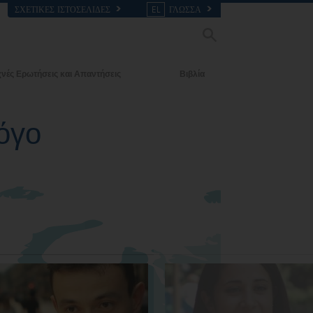
ΣΧΕΤΙΚΈΣ ΙΣΤΟΣΕΛΊΔΕΣ
EL
ΓΛΩΣΣΑ
νές Ερωτήσεις και Απαντήσεις
Βιβλία
ι Βασικές Αρχές
Εισαγωγικά Βιβλία
όγο
α Εκκλησία
Ηχογραφημένα Βιβλία
ός της Σαηεντολογίας
Οι Εισαγωγικές Διαλέξεις
Φιλμ