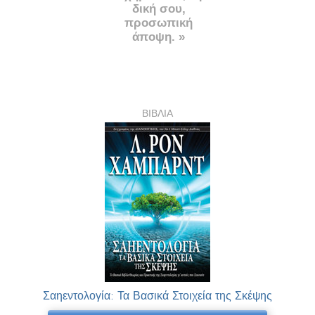
δική σου,
προσωπική
άποψη. »
ΒΙΒΛΙΑ
Σαηεντολογία: Τα Βασικά Στοιχεία της Σκέψης