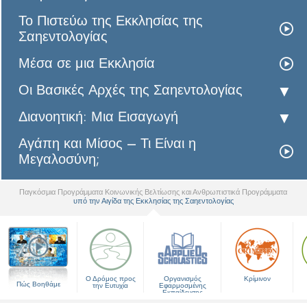
Το Πιστεύω της Εκκλησίας της
Σαηεντολογίας
Μέσα σε μια Εκκλησία
Οι Βασικές Αρχές της Σαηεντολογίας
Διανοητική: Μια Εισαγωγή
Αγάπη και Μίσος – Τι Είναι η
Μεγαλοσύνη;
Παγκόσμια Προγράμματα Κοινωνικής Βελτίωσης και Ανθρωπιστικά Προγράμματα
υπό την Αιγίδα της Εκκλησίας της Σαηεντολογίας
▼
Ο Δρόμος προς
Οργανισμός
Κρίμινον
Πώς Βοηθάμε
την Ευτυχία
Εφαρμοσμένης
Εκπαίδευσης