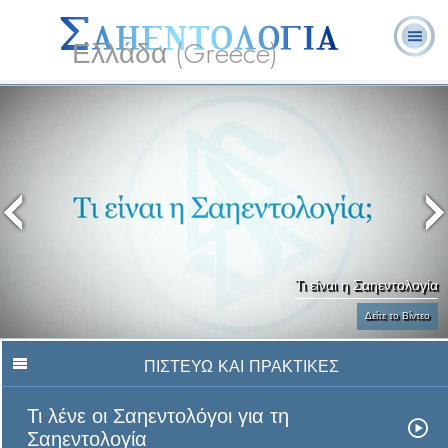
Ελλάδα (Greece)
Λ. Ρον
Τι είναι η
Εθελοντές
Συχνές Ερωτήσεις
Βιβλία
Χάμπαρντ
Σαηεντολογία;
Λειτουργοί
και Απαντήσεις
Τι είναι η Σαηεντολογία
Δείτε το Βίντεο
ΠΙΣΤΕΥΩ ΚΑΙ ΠΡΑΚΤΙΚΕΣ
Τι λένε οι Σαηεντολόγοι για τη
Σαηεντολογία