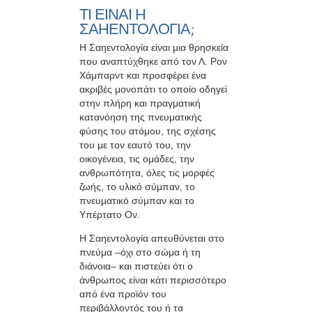
ΤΙ ΕΙΝΑΙ Η
ΣΑΗΕΝΤΟΛΟΓΙΑ;
H Σαηεντολογία είναι μια θρησκεία
που αναπτύχθηκε από τον Λ. Ρον
Χάμπαρντ και προσφέρει ένα
ακριβές μονοπάτι το οποίο οδηγεί
στην πλήρη και πραγματική
κατανόηση της πνευματικής
φύσης του ατόμου, της σχέσης
του με τον εαυτό του, την
οικογένεια, τις ομάδες, την
ανθρωπότητα, όλες τις μορφές
ζωής, το υλικό σύμπαν, το
πνευματικό σύμπαν και το
Υπέρτατο Ον.
H Σαηεντολογία απευθύνεται στο
πνεύμα –όχι στο σώμα ή τη
διάνοια– και πιστεύει ότι ο
άνθρωπος είναι κάτι περισσότερο
από ένα προϊόν του
περιβάλλοντός του ή τα