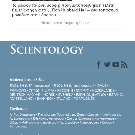
Το μέλλον παίρνει μορφή: πραγματοποιήθηκε η τελετή
θεμελίωσης για το L. Ron Hubbard Hall – ένα τοπόσημο
μοναδικό στο είδος του
δείτε περισσότερα άρθρα >
Διεθνείς Ιστοσελίδες
ENGLISH (US/International)
ENGLISH (United Kingdom)
DANSK
עברית
FRANÇAIS
日本語
РУССКИЙ
繁體中文
NEDERLANDS
DEUTSCH
MAGYAR
NORSK
SVENSKA
ESPAÑOL (LATINO)
ESPAÑOL
(CASTELLANO)
ΕΛΛΗΝΙΚA
ITALIANO
PORTUGUÊS
Σύνδεσμοι
Λ. Ρον Χάμπαρντ
Πιστεύω και Πρακτικές της Σαηεντολογίας
Φωνή για την
Ανθρωπότητα
Εθελοντές Λειτουργοί
Συχνές Ερωτήσεις και Απαντήσεις
Βιβλία
Μαθήματα στο Διαδίκτυο
Για Επιπλέον Πληροφορίες
Επαφή
Τοποθεσίες