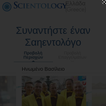
Ελλάδα
(Greece)
Συναντήστε έναν
Σαηεντολόγο
Προβολή
Προβολή
Περιοχών
Επαγγελμάτων
Ηνωμένo Βασίλειo