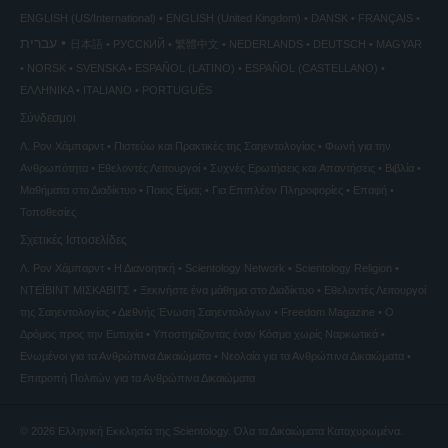
ENGLISH (US/International)
ENGLISH (United Kingdom)
DANSK
FRANÇAIS
עברית
日本語
РУССКИЙ
繁體中文
NEDERLANDS
DEUTSCH
MAGYAR
NORSK
SVENSKA
ESPAÑOL (LATINO)
ESPAÑOL (CASTELLANO)
ΕΛΛΗΝΙΚA
ITALIANO
PORTUGUÊS
Σύνδεσμοι
Λ. Ρον Χάμπαρντ
Πιστεύω και Πρακτικές της Σαηεντολογίας
Φωνή για την
Ανθρωπότητα
Εθελοντές Λειτουργοί
Συχνές Ερωτήσεις και Απαντήσεις
Βιβλία
Μαθήματα στο Διαδίκτυο
Ποιος Είμαι;
Για Επιπλέον Πληροφορίες
Επαφή
Τοποθεσίες
Σχετικές Ιστοσελίδες
Λ. Ρον Χάμπαρντ
Η Διανοητική
Scientology Network
Scientology Religion
ΝΤΕΪΒΙΝΤ ΜΙΣΚAΒΙΤΣ
Ξεκινήστε ένα μάθημα στο Διαδίκτυο
Εθελοντές Λειτουργοί
της Σαηεντολογίας
Διεθνής Ένωση Σαηεντολόγων
Freedom Magazine
Ο
Δρόμος προς την Ευτυχία
Υποστηρίζοντας έναν Κόσμο χωρίς Ναρκωτικά
Ενωµένοι για τα Ανθρώπινα Δικαιώµατα
Νεολαία για τα Ανθρώπινα Δικαιώματα
Επιτροπή Πολιτών για τα Ανθρώπινα Δικαιώματα
© 2026
Ελληνική Εκκλησία της Scientology.
Όλα τα Δικαιώματα Κατοχυρωμένα.