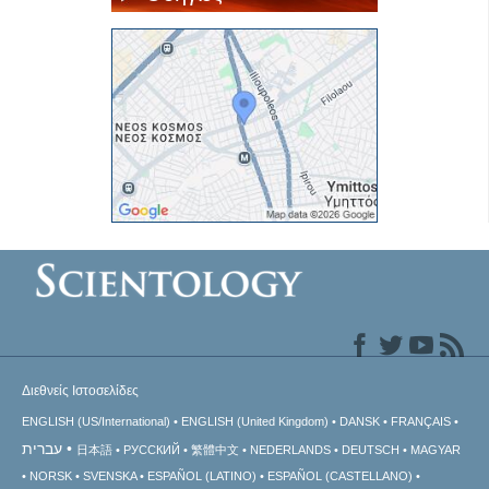
Διεθνείς Ιστοσελίδες
ENGLISH (US/International)
ENGLISH (United Kingdom)
DANSK
FRANÇAIS
עברית
日本語
РУССКИЙ
繁體中文
NEDERLANDS
DEUTSCH
MAGYAR
NORSK
SVENSKA
ESPAÑOL (LATINO)
ESPAÑOL (CASTELLANO)