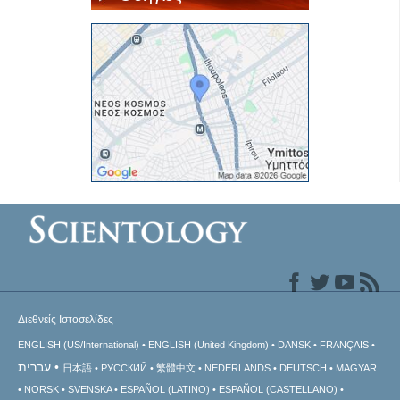
Διεθνείς Ιστοσελίδες
ENGLISH (US/International)
ENGLISH (United Kingdom)
DANSK
FRANÇAIS
עברית
日本語
РУССКИЙ
繁體中文
NEDERLANDS
DEUTSCH
MAGYAR
NORSK
SVENSKA
ESPAÑOL (LATINO)
ESPAÑOL (CASTELLANO)