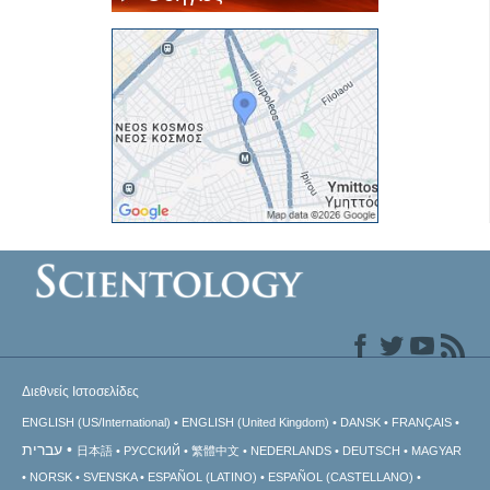
Διεθνείς Ιστοσελίδες
ENGLISH (US/International)
ENGLISH (United Kingdom)
DANSK
FRANÇAIS
עברית
日本語
РУССКИЙ
繁體中文
NEDERLANDS
DEUTSCH
MAGYAR
NORSK
SVENSKA
ESPAÑOL (LATINO)
ESPAÑOL (CASTELLANO)