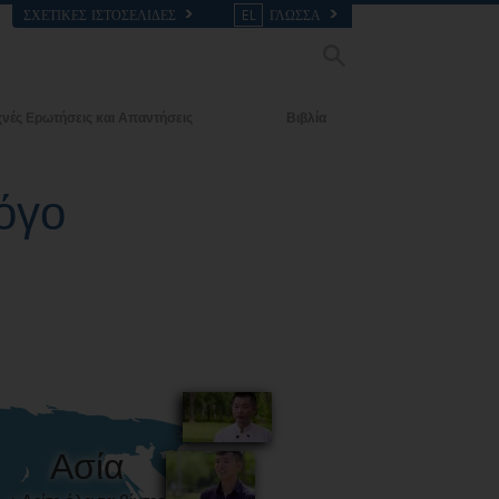
ΣΧΕΤΙΚΈΣ ΙΣΤΟΣΕΛΊΔΕΣ
EL
ΓΛΩΣΣΑ
νές Ερωτήσεις και Απαντήσεις
Βιβλία
ι Βασικές Αρχές
Εισαγωγικά Βιβλία
όγο
α Εκκλησία
Ηχογραφημένα Βιβλία
ός της Σαηεντολογίας
Οι Εισαγωγικές Διαλέξεις
Φιλμ