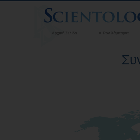
Αρχική Σελίδα
Λ. Ρον Χάμπαρντ
Συ