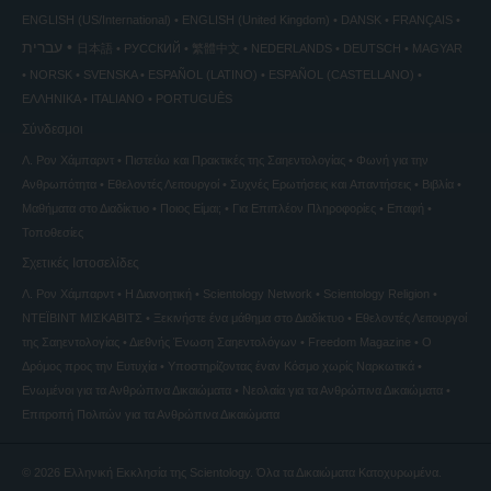
ENGLISH (US/International)
ENGLISH (United Kingdom)
DANSK
FRANÇAIS
עברית
日本語
РУССКИЙ
繁體中文
NEDERLANDS
DEUTSCH
MAGYAR
NORSK
SVENSKA
ESPAÑOL (LATINO)
ESPAÑOL (CASTELLANO)
ΕΛΛΗΝΙΚA
ITALIANO
PORTUGUÊS
Σύνδεσμοι
Λ. Ρον Χάμπαρντ
Πιστεύω και Πρακτικές της Σαηεντολογίας
Φωνή για την
Ανθρωπότητα
Εθελοντές Λειτουργοί
Συχνές Ερωτήσεις και Απαντήσεις
Βιβλία
Μαθήματα στο Διαδίκτυο
Ποιος Είμαι;
Για Επιπλέον Πληροφορίες
Επαφή
Τοποθεσίες
Σχετικές Ιστοσελίδες
Λ. Ρον Χάμπαρντ
Η Διανοητική
Scientology Network
Scientology Religion
ΝΤΕΪΒΙΝΤ ΜΙΣΚAΒΙΤΣ
Ξεκινήστε ένα μάθημα στο Διαδίκτυο
Εθελοντές Λειτουργοί
της Σαηεντολογίας
Διεθνής Ένωση Σαηεντολόγων
Freedom Magazine
Ο
Δρόμος προς την Ευτυχία
Υποστηρίζοντας έναν Κόσμο χωρίς Ναρκωτικά
Ενωµένοι για τα Ανθρώπινα Δικαιώµατα
Νεολαία για τα Ανθρώπινα Δικαιώματα
Επιτροπή Πολιτών για τα Ανθρώπινα Δικαιώματα
© 2026
Ελληνική Εκκλησία της Scientology.
Όλα τα Δικαιώματα Κατοχυρωμένα.