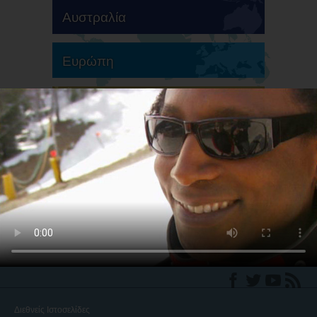
Αυστραλία
Ευρώπη
Νότια Αμερική
Βόρεια Αμερική
Διεθνείς Ιστοσελίδες