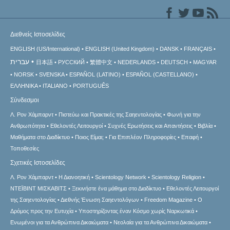
Διεθνείς Ιστοσελίδες
ENGLISH (US/International)
ENGLISH (United Kingdom)
DANSK
FRANÇAIS
עברית
日本語
РУССКИЙ
繁體中文
NEDERLANDS
DEUTSCH
MAGYAR
NORSK
SVENSKA
ESPAÑOL (LATINO)
ESPAÑOL (CASTELLANO)
ΕΛΛΗΝΙΚA
ITALIANO
PORTUGUÊS
Σύνδεσμοι
Λ. Ρον Χάμπαρντ
Πιστεύω και Πρακτικές της Σαηεντολογίας
Φωνή για την
Ανθρωπότητα
Εθελοντές Λειτουργοί
Συχνές Ερωτήσεις και Απαντήσεις
Βιβλία
Μαθήματα στο Διαδίκτυο
Ποιος Είμαι;
Για Επιπλέον Πληροφορίες
Επαφή
Τοποθεσίες
Σχετικές Ιστοσελίδες
Λ. Ρον Χάμπαρντ
Η Διανοητική
Scientology Network
Scientology Religion
ΝΤΕΪΒΙΝΤ ΜΙΣΚAΒΙΤΣ
Ξεκινήστε ένα μάθημα στο Διαδίκτυο
Εθελοντές Λειτουργοί
της Σαηεντολογίας
Διεθνής Ένωση Σαηεντολόγων
Freedom Magazine
Ο
Δρόμος προς την Ευτυχία
Υποστηρίζοντας έναν Κόσμο χωρίς Ναρκωτικά
Ενωµένοι για τα Ανθρώπινα Δικαιώµατα
Νεολαία για τα Ανθρώπινα Δικαιώματα