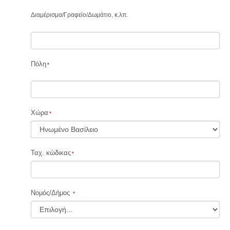
Διαμέρισμα
/
Γραφείο
/
Δωμάτιο, κ.λπ.
Πόλη
Χώρα
Ταχ. κώδικας
Νοµός/Δήμος