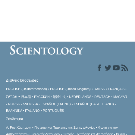
Διεθνείς Ιστοσελίδες
ENGLISH (US/International)
ENGLISH (United Kingdom)
DANSK
FRANÇAIS
עברית
日本語
РУССКИЙ
繁體中文
NEDERLANDS
DEUTSCH
MAGYAR
NORSK
SVENSKA
ESPAÑOL (LATINO)
ESPAÑOL (CASTELLANO)
ΕΛΛΗΝΙΚA
ITALIANO
PORTUGUÊS
Σύνδεσμοι
Λ. Ρον Χάμπαρντ
Πιστεύω και Πρακτικές της Σαηεντολογίας
Φωνή για την
Ανθρωπότητα
Εθελοντές Λειτουργοί
Συχνές Ερωτήσεις και Απαντήσεις
Βιβλία