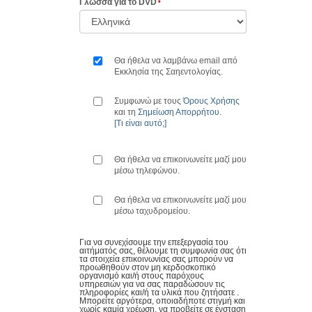
Γλώσσα για το DVD
Θα ήθελα να λαμβάνω email από
Εκκλησία της Σαηεντολογίας.
Συμφωνώ με τους
Όρους Χρήσης
και τη
Σημείωση Απορρήτου
.
[Τι είναι αυτό;]
Θα ήθελα να επικοινωνείτε μαζί μου
μέσω τηλεφώνου.
Θα ήθελα να επικοινωνείτε μαζί μου
μέσω ταχυδρομείου.
Για να συνεχίσουμε την επεξεργασία του
αιτήματός σας, θέλουμε τη συμφωνία σας ότι
τα στοιχεία επικοινωνίας σας μπορούν να
προωθηθούν στον μη κερδοσκοπικό
οργανισμό και/ή στους παρόχους
υπηρεσιών για να σας παραδώσουν τις
πληροφορίες και/ή τα υλικά που ζητήσατε .
Μπορείτε αργότερα, οποιαδήποτε στιγμή και
χωρίς καμία χρέωση, να προβείτε σε ένσταση