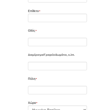
Επίθετο
Οδός
Διαμέρισμα
/
Γραφείο
/
Δωμάτιο, κ.λπ.
Πόλη
Χώρα