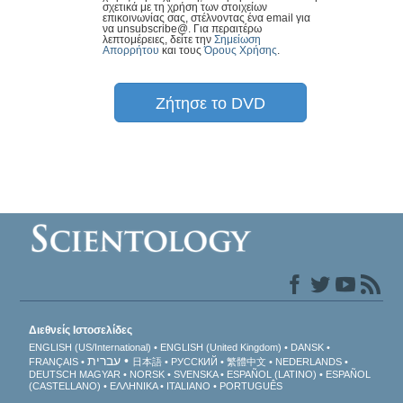
σχετικά με τη χρήση των στοιχείων
επικοινωνίας σας, στέλνοντας ένα email για
να unsubscribe@
. Για περαιτέρω
λεπτομέρειες, δείτε την
Σημείωση
Απορρήτου
και τους
Όρους Χρήσης
.
Ζήτησε το DVD
Διεθνείς Ιστοσελίδες
ENGLISH (US/International)
ENGLISH (United Kingdom)
DANSK
עברית
FRANÇAIS
日本語
РУССКИЙ
繁體中文
NEDERLANDS
DEUTSCH
MAGYAR
NORSK
SVENSKA
ESPAÑOL (LATINO)
ESPAÑOL
(CASTELLANO)
ΕΛΛΗΝΙΚA
ITALIANO
PORTUGUÊS