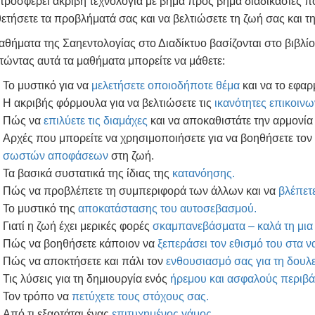
προσφέρει ακριβή τεχνολογία με βήμα προς βήμα διαδικασίες πο
θετήσετε τα προβλήματά σας και να βελτιώσετε τη ζωή σας και 
αθήματα της Σαηεντολογίας στο Διαδίκτυο βασίζονται στο βιβλί
τώντας αυτά τα μαθήματα μπορείτε να μάθετε:
Το μυστικό για να
μελετήσετε οποιοδήποτε θέμα
και να το εφαρ
Η ακριβής φόρμουλα για να βελτιώσετε τις
ικανότητες επικοινω
Πώς να
επιλύετε τις διαμάχες
και να αποκαθιστάτε την αρμονί
Αρχές που μπορείτε να χρησιμοποιήσετε για να βοηθήσετε τον
σωστών αποφάσεων
στη ζωή.
Τα βασικά συστατικά της ίδιας της
κατανόησης.
Πώς να προβλέπετε τη συμπεριφορά των άλλων και να
βλέπετε
Το μυστικό της
αποκατάστασης του αυτοσεβασμού.
Γιατί η ζωή έχει μερικές φορές
σκαμπανεβάσματα – καλά τη μια 
Πώς να βοηθήσετε κάποιον να
ξεπεράσει τον εθισμό του στα ν
Πώς να αποκτήσετε και πάλι τον
ενθουσιασμό σας για τη δουλε
Τις λύσεις για τη δημιουργία ενός
ήρεμου και ασφαλούς περιβά
Τον τρόπο να
πετύχετε τους στόχους σας.
Από τι εξαρτάται ένας
επιτυχημένος γάμος.