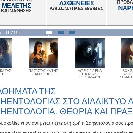
ΑΣΘΈΝΕΙΕΣ
ΠΡΟΒΛ
ΜΕΛΈΤΗΣ
ΝΑΡ
ΚΑΙ ΣΩΜΑΤΙΚΈΣ ΒΛΆΒΕΣ
ΚΑΙ ΜΆΘΗΣΗΣ
Α ΤΗ ΖΩΗ
ΙΚΑ ΤΗΣ
ΤΑ ΣΥΣΤΑΤΙΚΑ ΤΗΣ
ΛΥΣΕΙΣ ΓΙΑ ΕΝΑ
ΒΟΗΘΗ
ΞΗΣ
ΚΑΤΑΝΟΗΣΗΣ
ΕΠΙΚΙΝΔΥΝΟ
ΑΣΘΕΝ
ΠΕΡΙΒΑΛΛΟΝ
ΣΩΜΑΤΙ
ΑΘΗΜΑΤΑ ΤΗΣ
ΗΕΝΤΟΛΟΓΙΑΣ ΣΤΟ ΔΙΑΔΙΚΤΥΟ Α
ΗΕΝΤΟΛΟΓΙΑ: ΘΕΩΡΙΑ ΚΑΙ ΠΡΑ
 δυσκολίες κι αν αντιμετωπίζετε στη ζωή η Σαηεντολογία σας πρ