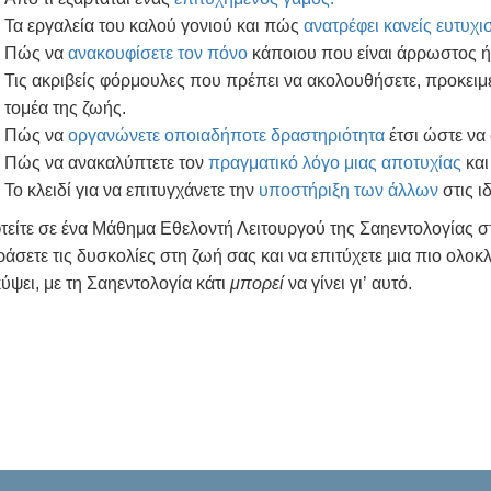
Τα εργαλεία του καλού γονιού και πώς
ανατρέφει κανείς ευτυχ
Πώς να
ανακουφίσετε τον πόνο
κάποιου που είναι άρρωστος ή 
Τις ακριβείς φόρμουλες που πρέπει να ακολουθήσετε, προκει
τομέα της ζωής.
Πώς να
οργανώνετε οποιαδήποτε δραστηριότητα
έτσι ώστε να
Πώς να ανακαλύπτετε τον
πραγματικό λόγο μιας αποτυχίας
και
Το κλειδί για να επιτυγχάνετε την
υποστήριξη των άλλων
στις ι
τείτε σε ένα Μάθημα Εθελοντή Λειτουργού της Σαηεντολογίας στο
ράσετε τις δυσκολίες στη ζωή σας και να επιτύχετε μια πιο ολοκ
ύψει, με τη Σαηεντολογία κάτι
μπορεί
να γίνει γι’ αυτό.