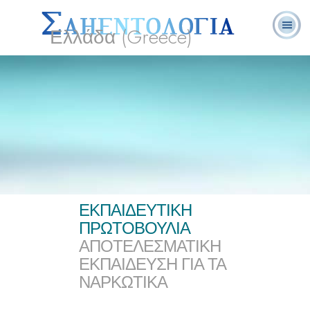
Ελλάδα (Greece)
Λ. Ρον
Τι είναι η
Εθελοντές
Συχνές Ερωτήσεις
Βιβλία
Χάμπαρντ
Σαηεντολογία;
Λειτουργοί
και Απαντήσεις
ΕΚΠΑΙΔΕΥΤΙΚΗ
ΠΡΩΤΟΒΟΥΛΙΑ
ΑΠΟΤΕΛΕΣΜΑΤΙΚΗ
ΕΚΠΑΙΔΕΥΣΗ ΓΙΑ ΤΑ
ΝΑΡΚΩΤΙΚΑ