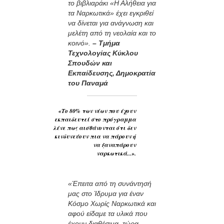
το βιβλιαράκι «Η Αλήθεια για
τα Ναρκωτικά» έχει εγκριθεί
να δίνεται για ανάγνωση και
μελέτη από τη νεολαία και το
κοινό».
– Τμήμα
Τεχνολογίας Κύκλου
Σπουδών και
Εκπαίδευσης, Δημοκρατία
του Παναμά
«Το 80% των νέων που έχουν
εκπαιδευτεί στο πρόγραμμα
λένε πως αισθάνονται ότι δεν
κινδυνεύουν πια να πάρουν ή
να ξαναπάρουν
ναρκωτικά...».
«Έπειτα από τη συνάντησή
μας στο Ίδρυμα για έναν
Κόσμο Χωρίς Ναρκωτικά και
αφού είδαμε τα υλικά που
έχουν διαθέσιμα, τώρα