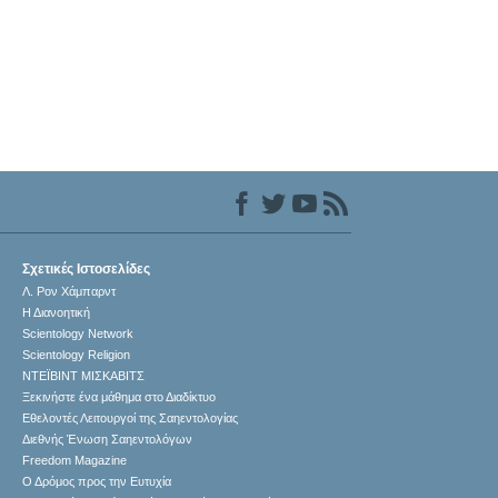
Σχετικές Ιστοσελίδες
Λ. Ρον Χάμπαρντ
Η Διανοητική
Scientology Network
Scientology Religion
ΝΤΕΪΒΙΝΤ ΜΙΣΚAΒΙΤΣ
Ξεκινήστε ένα μάθημα στο Διαδίκτυο
Εθελοντές Λειτουργοί της Σαηεντολογίας
Διεθνής Ένωση Σαηεντολόγων
Freedom Magazine
Ο Δρόμος προς την Ευτυχία