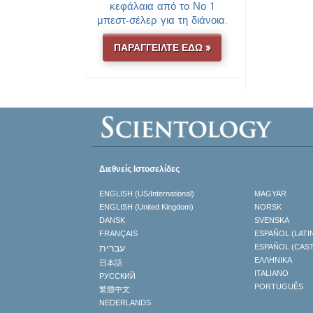
κεφάλαια από το Νο 1
μπεστ-σέλερ για τη διάνοια.
ΠΑΡΑΓΓΕΙΛΤΕ ΕΔΩ »
Διεθνείς Ιστοσελίδες
ENGLISH (US/International)
MAGYAR
ENGLISH (United Kingdom)
NORSK
DANSK
SVENSKA
FRANÇAIS
ESPAÑOL (LATI
עברית
ESPAÑOL (CAS
ΕΛΛΗΝΙΚA
日本語
ITALIANO
РУССКИЙ
PORTUGUÊS
繁體中文
NEDERLANDS