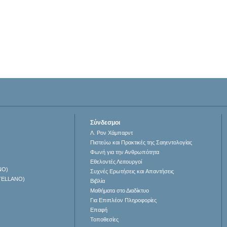
Σύνδεσμοι
Λ. Ρον Χάμπαρντ
Πιστεύω και Πρακτικές της Σαηεντολογίας
Φωνή για την Ανθρωπότητα
Εθελοντές Λειτουργοί
NO)
Συχνές Ερωτήσεις και Απαντήσεις
TELLANO)
Βιβλία
Μαθήματα στο Διαδίκτυο
Για Επιπλέον Πληροφορίες
Επαφή
Τοποθεσίες