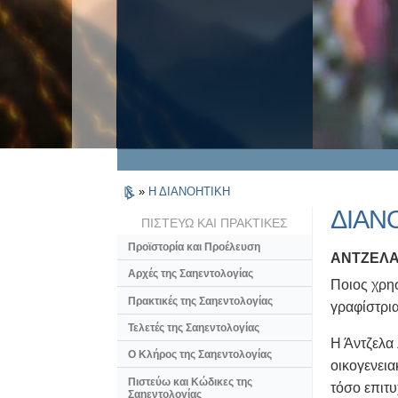
»
Η ΔΙΑΝΟΗΤΙΚΗ
ΔΙΑΝ
ΠΙΣΤΕΥΩ ΚΑΙ ΠΡΑΚΤΙΚΕΣ
Προϊστορία και Προέλευση
ΑΝΤΖΕΛΑ
Αρχές της Σαηεντολογίας
Ποιος χρησ
Πρακτικές της Σαηεντολογίας
γραφίστρια
Τελετές της Σαηεντολογίας
Η Άντζελα 
Ο Κλήρος της Σαηεντολογίας
οικογενεια
Πιστεύω και Κώδικες της
τόσο επιτ
Σαηεντολογίας