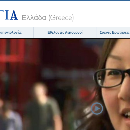
Ελλάδα (Greece)
 Σαηεντολογία;
Εθελοντές Λειτουργοί
Συχνές Ερωτήσεις