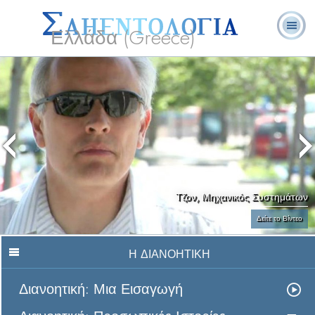
Ελλάδα (Greece)
Λ. Ρον
Τι είναι η
Εθελοντές
Συχνές Ερωτήσεις
Βιβλία
Χάμπαρντ
Σαηεντολογία;
Λειτουργοί
και Απαντήσεις
Τζον, Μηχανικός Συστημάτων
Δείτε το Βίντεο
Η ΔΙΑΝΟΗΤΙΚΗ
Διανοητική: Μια Εισαγωγή