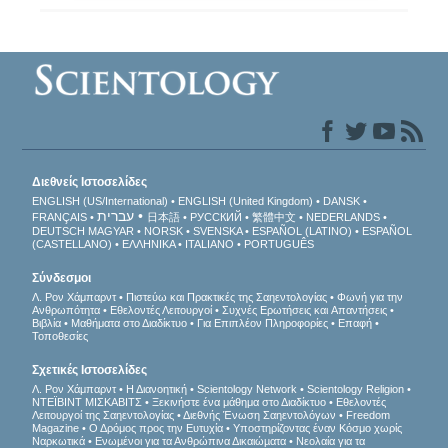
Διεθνείς Ιστοσελίδες
ENGLISH (US/International)
ENGLISH (United Kingdom)
DANSK
עברית
FRANÇAIS
日本語
РУССКИЙ
繁體中文
NEDERLANDS
DEUTSCH
MAGYAR
NORSK
SVENSKA
ESPAÑOL (LATINO)
ESPAÑOL
(CASTELLANO)
ΕΛΛΗΝΙΚA
ITALIANO
PORTUGUÊS
Σύνδεσμοι
Λ. Ρον Χάμπαρντ
Πιστεύω και Πρακτικές της Σαηεντολογίας
Φωνή για την
Ανθρωπότητα
Εθελοντές Λειτουργοί
Συχνές Ερωτήσεις και Απαντήσεις
Βιβλία
Μαθήματα στο Διαδίκτυο
Για Επιπλέον Πληροφορίες
Επαφή
Τοποθεσίες
Σχετικές Ιστοσελίδες
Λ. Ρον Χάμπαρντ
Η Διανοητική
Scientology Network
Scientology Religion
ΝΤΕΪΒΙΝΤ ΜΙΣΚAΒΙΤΣ
Ξεκινήστε ένα μάθημα στο Διαδίκτυο
Εθελοντές
Λειτουργοί της Σαηεντολογίας
Διεθνής Ένωση Σαηεντολόγων
Freedom
Magazine
Ο Δρόμος προς την Ευτυχία
Υποστηρίζοντας έναν Κόσμο χωρίς
Ναρκωτικά
Ενωµένοι για τα Ανθρώπινα Δικαιώµατα
Νεολαία για τα