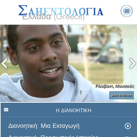
Ελλάδα (Greece)
Λ. Ρον
Τι είναι η
Εθελοντές
Συχνές Ερωτήσεις
Βιβλία
Χάμπαρντ
Σαηεντολογία;
Λειτουργοί
και Απαντήσεις
Ρέλεβαντ, Μουσικός
Δείτε το Βίντεο
Η ΔΙΑΝΟΗΤΙΚΗ
Διανοητική: Μια Εισαγωγή