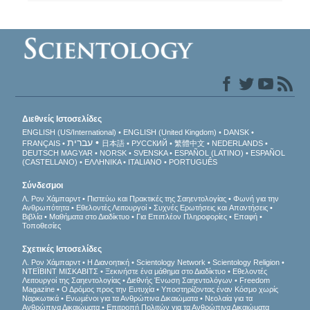
Διεθνείς Ιστοσελίδες
ENGLISH (US/International)
ENGLISH (United Kingdom)
DANSK
עברית
FRANÇAIS
日本語
РУССКИЙ
繁體中文
NEDERLANDS
DEUTSCH
MAGYAR
NORSK
SVENSKA
ESPAÑOL (LATINO)
ESPAÑOL
(CASTELLANO)
ΕΛΛΗΝΙΚA
ITALIANO
PORTUGUÊS
Σύνδεσμοι
Λ. Ρον Χάμπαρντ
Πιστεύω και Πρακτικές της Σαηεντολογίας
Φωνή για την
Ανθρωπότητα
Εθελοντές Λειτουργοί
Συχνές Ερωτήσεις και Απαντήσεις
Βιβλία
Μαθήματα στο Διαδίκτυο
Για Επιπλέον Πληροφορίες
Επαφή
Τοποθεσίες
Σχετικές Ιστοσελίδες
Λ. Ρον Χάμπαρντ
Η Διανοητική
Scientology Network
Scientology Religion
ΝΤΕΪΒΙΝΤ ΜΙΣΚAΒΙΤΣ
Ξεκινήστε ένα μάθημα στο Διαδίκτυο
Εθελοντές
Λειτουργοί της Σαηεντολογίας
Διεθνής Ένωση Σαηεντολόγων
Freedom
Magazine
Ο Δρόμος προς την Ευτυχία
Υποστηρίζοντας έναν Κόσμο χωρίς
Ναρκωτικά
Ενωµένοι για τα Ανθρώπινα Δικαιώµατα
Νεολαία για τα
Ανθρώπινα Δικαιώματα
Επιτροπή Πολιτών για τα Ανθρώπινα Δικαιώματα