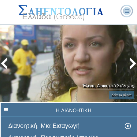
Ελλάδα (Greece)
Λ. Ρον
Τι είναι η
Εθελοντές
Συχνές Ερωτήσεις
Βιβλία
Χάμπαρντ
Σαηεντολογία;
Λειτουργοί
και Απαντήσεις
Έλενα, Διοικητικό Στέλεχος
Δείτε το Βίντεο
Η ΔΙΑΝΟΗΤΙΚΗ
Διανοητική: Μια Εισαγωγή