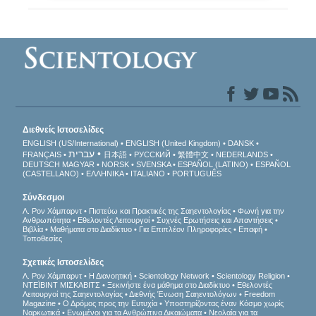
Διεθνείς Ιστοσελίδες
ENGLISH (US/International)
ENGLISH (United Kingdom)
DANSK
עברית
FRANÇAIS
日本語
РУССКИЙ
繁體中文
NEDERLANDS
DEUTSCH
MAGYAR
NORSK
SVENSKA
ESPAÑOL (LATINO)
ESPAÑOL
(CASTELLANO)
ΕΛΛΗΝΙΚA
ITALIANO
PORTUGUÊS
Σύνδεσμοι
Λ. Ρον Χάμπαρντ
Πιστεύω και Πρακτικές της Σαηεντολογίας
Φωνή για την
Ανθρωπότητα
Εθελοντές Λειτουργοί
Συχνές Ερωτήσεις και Απαντήσεις
Βιβλία
Μαθήματα στο Διαδίκτυο
Για Επιπλέον Πληροφορίες
Επαφή
Τοποθεσίες
Σχετικές Ιστοσελίδες
Λ. Ρον Χάμπαρντ
Η Διανοητική
Scientology Network
Scientology Religion
ΝΤΕΪΒΙΝΤ ΜΙΣΚAΒΙΤΣ
Ξεκινήστε ένα μάθημα στο Διαδίκτυο
Εθελοντές
Λειτουργοί της Σαηεντολογίας
Διεθνής Ένωση Σαηεντολόγων
Freedom
Magazine
Ο Δρόμος προς την Ευτυχία
Υποστηρίζοντας έναν Κόσμο χωρίς
Ναρκωτικά
Ενωµένοι για τα Ανθρώπινα Δικαιώµατα
Νεολαία για τα