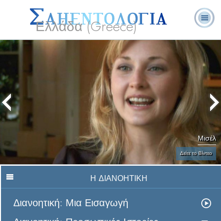
Ελλάδα (Greece)
Λ. Ρον
Τι είναι η
Εθελοντές
Συχνές Ερωτήσεις
Βιβλία
Χάμπαρντ
Σαηεντολογία;
Λειτουργοί
και Απαντήσεις
Μισέλ
Δείτε το Βίντεο
Η ΔΙΑΝΟΗΤΙΚΗ
Διανοητική: Μια Εισαγωγή