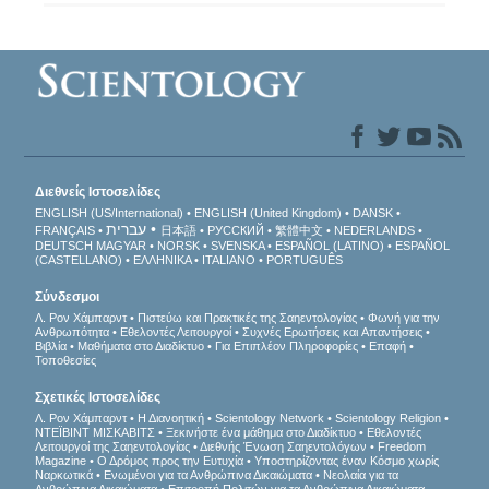
Διεθνείς Ιστοσελίδες
ENGLISH (US/International)
ENGLISH (United Kingdom)
DANSK
עברית
FRANÇAIS
日本語
РУССКИЙ
繁體中文
NEDERLANDS
DEUTSCH
MAGYAR
NORSK
SVENSKA
ESPAÑOL (LATINO)
ESPAÑOL
(CASTELLANO)
ΕΛΛΗΝΙΚA
ITALIANO
PORTUGUÊS
Σύνδεσμοι
Λ. Ρον Χάμπαρντ
Πιστεύω και Πρακτικές της Σαηεντολογίας
Φωνή για την
Ανθρωπότητα
Εθελοντές Λειτουργοί
Συχνές Ερωτήσεις και Απαντήσεις
Βιβλία
Μαθήματα στο Διαδίκτυο
Για Επιπλέον Πληροφορίες
Επαφή
Τοποθεσίες
Σχετικές Ιστοσελίδες
Λ. Ρον Χάμπαρντ
Η Διανοητική
Scientology Network
Scientology Religion
ΝΤΕΪΒΙΝΤ ΜΙΣΚAΒΙΤΣ
Ξεκινήστε ένα μάθημα στο Διαδίκτυο
Εθελοντές
Λειτουργοί της Σαηεντολογίας
Διεθνής Ένωση Σαηεντολόγων
Freedom
Magazine
Ο Δρόμος προς την Ευτυχία
Υποστηρίζοντας έναν Κόσμο χωρίς
Ναρκωτικά
Ενωµένοι για τα Ανθρώπινα Δικαιώµατα
Νεολαία για τα