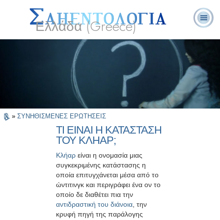
Ελλάδα (Greece)
Λ. Ρον
Τι είναι η
Εθελοντές
Συχνές Ερωτήσεις
Βιβλία
Χάμπαρντ
Σαηεντολογία;
Λειτουργοί
και Απαντήσεις
»
ΣΥΝΗΘΙΣΜΕΝΕΣ ΕΡΩΤΗΣΕΙΣ
ΤΙ ΕΙΝΑΙ Η ΚΑΤΑΣΤΑΣΗ
ΤΟΥ ΚΛΗΑΡ;
Κλήαρ
είναι η ονομασία μιας
συγκεκριμένης κατάστασης η
οποία επιτυγχάνεται μέσα από το
ώντιτινγκ και περιγράφει ένα ον το
οποίο δε διαθέτει πια την
αντιδραστική του διάνοια
, την
κρυφή πηγή της παράλογης