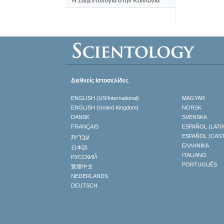
Η Σαηεντολογία στην Κοινωνία
Διεθνείς Ιστοσελίδες
ENGLISH (US/International)
MAGYAR
ENGLISH (United Kingdom)
NORSK
DANSK
SVENSKA
FRANÇAIS
ESPAÑOL (LATI
עברית
ESPAÑOL (CAS
ΕΛΛΗΝΙΚA
日本語
ITALIANO
РУССКИЙ
PORTUGUÊS
繁體中文
NEDERLANDS
DEUTSCH