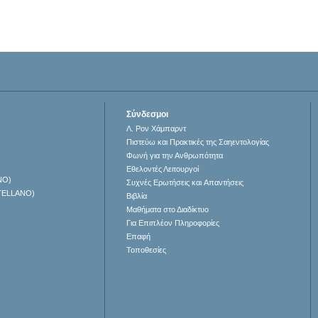
Σύνδεσμοι
Λ. Ρον Χάμπαρντ
Πιστεύω και Πρακτικές της Σαηεντολογίας
Φωνή για την Ανθρωπότητα
Εθελοντές Λειτουργοί
NO)
Συχνές Ερωτήσεις και Απαντήσεις
TELLANO)
Βιβλία
Μαθήματα στο Διαδίκτυο
Για Επιπλέον Πληροφορίες
Επαφή
Τοποθεσίες