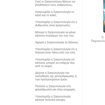
Γιατί οι Σαηεντολόγοι θέλουν να
βοηθήσουν τους ανθρώπους;
Αναγνωρίζει η Σαηεντολογία το
καλό και το κακό;
Υποστηρίζει η Σαηεντολογία ότι ο
άνθρωπος είναι αμαρτωλός;
Μπορεί η Σαηεντολογία να κάνει
κάποιον κυρίαρχο του νου του;
Τι
Παρακολ
Αφορά η Σαηεντολογία τη διάνοια;
Υποστηρίζει η Σαηεντολογία ότι η
διάνοια είναι πάνω από την ύλη;
Υποστηρίζει η Σαηεντολογία ότι
κάποιος μπορεί να υπάρχει έξω
από το σώμα;
Δέχεται η Σαηεντολογία την
πεποίθηση της μετενσάρκωσης ή
των προηγούμενων ζωών;
Πιστεύει η Σαηεντολογία στη
φιλανθρωπία και στην ευημερία;
Υποστηρίζει η Σαηεντολογία
κάποια πολιτική άποψη;