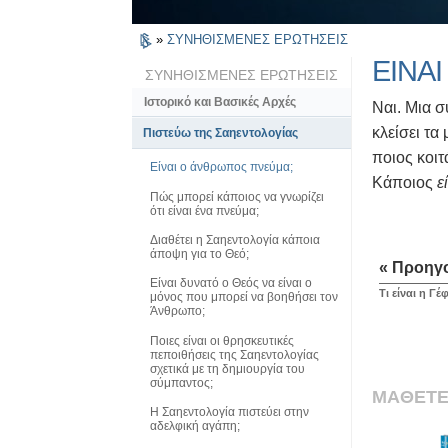
»
ΣΥΝΗΘΙΣΜΕΝΕΣ ΕΡΩΤΗΣΕΙΣ
ΕΙΝΑ
ΣΥΝΗΘΙΣΜΕΝΕΣ ΕΡΩΤΗΣΕΙΣ
Ιστορικό και Βασικές Αρχές
Ναι. Μια 
κλείσει τα
Πιστεύω της Σαηεντολογίας
ποιος κοιτ
Είναι ο άνθρωπος πνεύμα;
Κάποιος
ε
Πώς μπορεί κάποιος να γνωρίζει
ότι είναι ένα πνεύμα;
Διαθέτει η Σαηεντολογία κάποια
άποψη για το Θεό;
« Προηγ
Είναι δυνατό ο Θεός να είναι ο
Τι είναι η Γ
μόνος που μπορεί να βοηθήσει τον
Άνθρωπο;
Ποιες είναι οι θρησκευτικές
πεποιθήσεις της Σαηεντολογίας
σχετικά με τη δημιουργία του
σύμπαντος;
ΜΑΘΕΤΕ
Η Σαηεντολογία πιστεύει στην
αδελφική αγάπη;