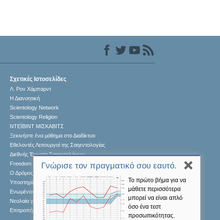
Σχετικές Ιστοσελίδες
Λ. Ρον Χάμπαρντ
Η Διανοητική
Scientology Network
Scientology Religion
ΝΤΕΪΒΙΝΤ ΜΙΣΚAΒΙΤΣ
Ξεκινήστε ένα μάθημα στο Διαδίκτυο
Εθελοντές Λειτουργοί της Σαηεντολογίας
Διεθνής Ένωση Σαηεντολόγων
Freedom Magazine
Γνώρισε τον πραγματικό σου εαυτό.
Ο Δρόμος προς την Ευτυχία
Το πρώτο βήμα για να
Υποστηρίζοντας έναν Κόσμο χωρίς Ναρκωτικά
μάθετε περισσότερα
Ενωµένοι για τα Ανθρώπινα Δικαιώµατα
μπορεί να είναι απλό
Νεολαία για τα Ανθρώπινα Δικαιώματα
όσο ένα τεστ
Επιτροπή Πολιτών για τα Ανθρώπινα Δικαιώματα
προσωπικότητας.