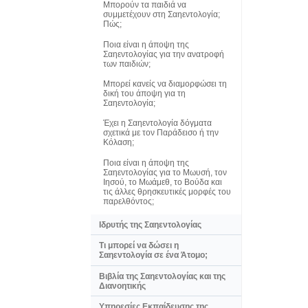
Μπορούν τα παιδιά να
συμμετέχουν στη Σαηεντολογία;
Πώς;
Ποια είναι η άποψη της
Σαηεντολογίας για την ανατροφή
των παιδιών;
Μπορεί κανείς να διαμορφώσει τη
δική του άποψη για τη
Σαηεντολογία;
Έχει η Σαηεντολογία δόγματα
σχετικά με τον Παράδεισο ή την
Κόλαση;
Ποια είναι η άποψη της
Σαηεντολογίας για το Μωυσή, τον
Ιησού, το Μωάμεθ, το Βούδα και
τις άλλες θρησκευτικές μορφές του
παρελθόντος;
Ιδρυτής της Σαηεντολογίας
Τι μπορεί να δώσει η
Σαηεντολογία σε ένα Άτομο;
Βιβλία της Σαηεντολογίας και της
Διανοητικής
Υπηρεσίες Εκπαίδευσης της