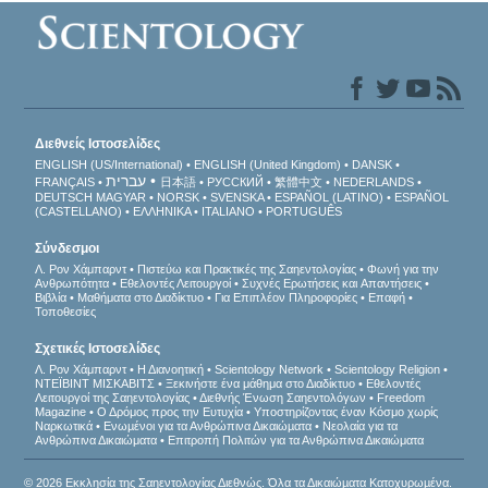
Διεθνείς Ιστοσελίδες
ENGLISH (US/International)
ENGLISH (United Kingdom)
DANSK
עברית
FRANÇAIS
日本語
РУССКИЙ
繁體中文
NEDERLANDS
DEUTSCH
MAGYAR
NORSK
SVENSKA
ESPAÑOL (LATINO)
ESPAÑOL
(CASTELLANO)
ΕΛΛΗΝΙΚA
ITALIANO
PORTUGUÊS
Σύνδεσμοι
Λ. Ρον Χάμπαρντ
Πιστεύω και Πρακτικές της Σαηεντολογίας
Φωνή για την
Ανθρωπότητα
Εθελοντές Λειτουργοί
Συχνές Ερωτήσεις και Απαντήσεις
Βιβλία
Μαθήματα στο Διαδίκτυο
Για Επιπλέον Πληροφορίες
Επαφή
Τοποθεσίες
Σχετικές Ιστοσελίδες
Λ. Ρον Χάμπαρντ
Η Διανοητική
Scientology Network
Scientology Religion
ΝΤΕΪΒΙΝΤ ΜΙΣΚAΒΙΤΣ
Ξεκινήστε ένα μάθημα στο Διαδίκτυο
Εθελοντές
Λειτουργοί της Σαηεντολογίας
Διεθνής Ένωση Σαηεντολόγων
Freedom
Magazine
Ο Δρόμος προς την Ευτυχία
Υποστηρίζοντας έναν Κόσμο χωρίς
Ναρκωτικά
Ενωµένοι για τα Ανθρώπινα Δικαιώµατα
Νεολαία για τα
Ανθρώπινα Δικαιώματα
Επιτροπή Πολιτών για τα Ανθρώπινα Δικαιώματα
© 2026 Εκκλησία της Σαηεντολογίας Διεθνώς. Όλα τα Δικαιώµατα Κατοχυρωµένα.