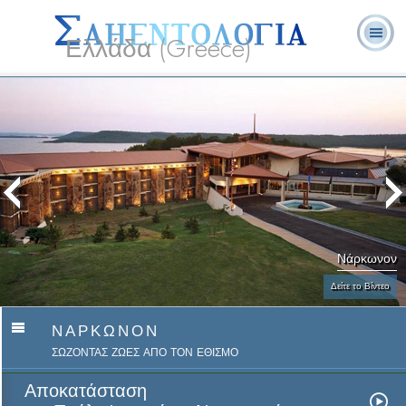
Ελλάδα (Greece)
Λ. Ρον
Τι είναι η
Εθελοντές
Συχνές Ερωτήσεις
Βιβλία
Χάμπαρντ
Σαηεντολογία;
Λειτουργοί
και Απαντήσεις
Νάρκωνον
Δείτε το Βίντεο
ΝΑΡΚΩΝΟΝ
ΣΩΖΟΝΤΑΣ ΖΩΕΣ ΑΠΟ ΤΟΝ ΕΘΙΣΜΟ
Αποκατάσταση