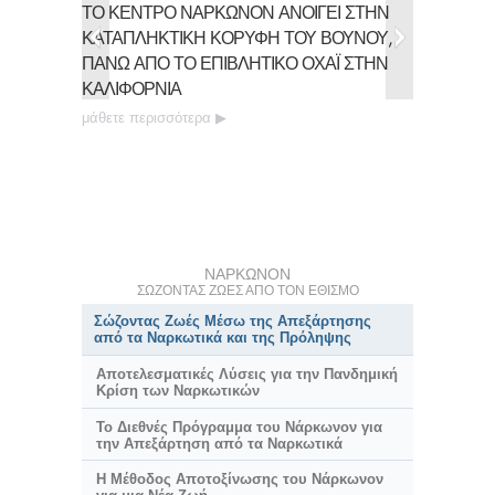
ΤΟ ΚΕΝΤΡΟ ΝΑΡΚΩΝΟΝ ΑΝΟΙΓΕΙ ΣΤΗΝ
Το Ναρκ
ΚΑΤΑΠΛΗΚΤΙΚΗ
ΚΟΡΥΦΗ ΤΟΥ ΒΟΥΝΟΥ,
Αναλαμβ
ΠΑΝΩ ΑΠΟ ΤΟ ΕΠΙΒΛΗΤΙΚΟ ΟΧΑΪ ΣΤΗΝ
Απεξαρτ
ΚΑΛΙΦΟΡΝΙΑ
21 Χωρε
μάθετε περισσότερα
μάθετε π
ΝΑΡΚΩΝΟΝ
ΣΩΖΟΝΤΑΣ ΖΩΕΣ ΑΠΟ ΤΟΝ ΕΘΙΣΜΟ
Σώζοντας Ζωές Μέσω της Απεξάρτησης
από τα Ναρκωτικά και της Πρόληψης
Αποτελεσματικές Λύσεις για την Πανδημική
Κρίση των Ναρκωτικών
Το Διεθνές Πρόγραμμα του Νάρκωνον για
την Απεξάρτηση από τα Ναρκωτικά
Η Μέθοδος Αποτοξίνωσης του Νάρκωνον