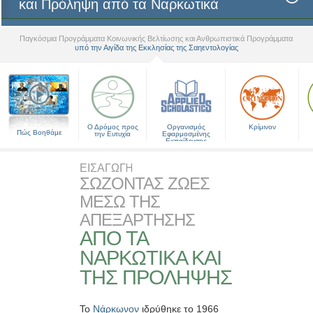
και Πρόληψη από τα Ναρκωτικά
Παγκόσμια Προγράμματα Κοινωνικής Βελτίωσης και Ανθρωπιστικά Προγράμματα
υπό την Αιγίδα της Εκκλησίας της Σαηεντολογίας
▼
Ο Δρόμος προς
Οργανισμός
Κρίμινον
Πώς Βοηθάμε
την Ευτυχία
Εφαρμοσμένης
Εκπαίδευσης
ΕΙΣΑΓΩΓН
ΣΩΖΟΝΤΑΣ ΖΩΕΣ
ΜΕΣΩ ΤΗΣ
ΑΠΕΞΑΡΤΗΣΗΣ
ΑΠΟ ΤΑ
ΝΑΡΚΩΤΙΚΑ ΚΑΙ
ΤΗΣ ΠΡΟΛΗΨΗΣ
Το
Νάρκωνον
ιδρύθηκε το 1966