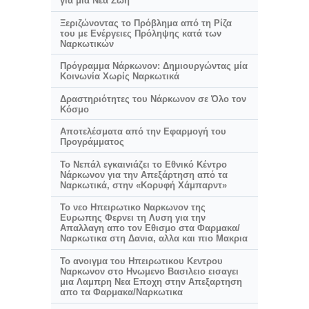
για μια Νέα Ζωή
Ξεριζώνοντας το Πρόβλημα από τη Ρίζα
του με Ενέργειες Πρόληψης κατά των
Ναρκωτικών
Πρόγραμμα Νάρκωνον: Δημιουργώντας μία
Κοινωνία Χωρίς Ναρκωτικά
Δραστηριότητες του Νάρκωνον σε Όλο τον
Κόσμο
Αποτελέσματα από την Εφαρμογή του
Προγράμματος
Το Νεπάλ εγκαινιάζει το Εθνικό Κέντρο
Νάρκωνον για την Απεξάρτηση από τα
Ναρκωτικά, στην «Κορυφή Χάμπαρντ»
Το νεο Ηπειρωτικο Ναρκωνον της
Ευρωπης Φερνει τη Λυση για την
Απαλλαγη απο τον Εθισμο στα Φαρμακα/
Ναρκωτικα στη Δανια, αλλα και πιο Μακρια
Το ανοιγμα του Ηπειρωτικου Κεντρου
Ναρκωνον στο Ηνωμενο Βασιλειο εισαγει
μια Λαμπρη Νεα Εποχη στην Απεξαρτηση
απο τα Φαρμακα/Ναρκωτικα