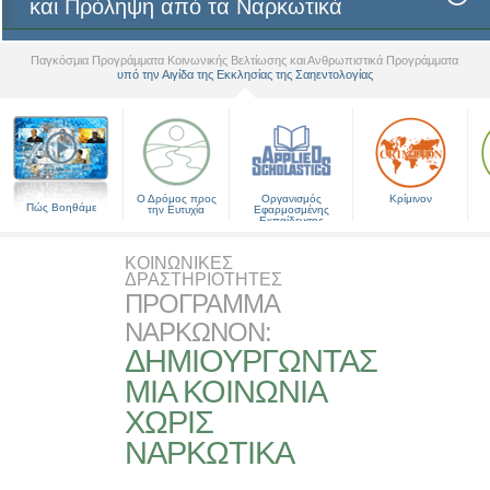
και Πρόληψη από τα Ναρκωτικά
Παγκόσμια Προγράμματα Κοινωνικής Βελτίωσης και Ανθρωπιστικά Προγράμματα
υπό την Αιγίδα της Εκκλησίας της Σαηεντολογίας
▼
Ο Δρόμος προς
Οργανισμός
Κρίμινον
Πώς Βοηθάμε
την Ευτυχία
Εφαρμοσμένης
Εκπαίδευσης
ΚΟΙΝΩΝΙΚΕΣ
ΔΡΑΣΤΗΡΙΟΤΗΤΕΣ
ΠΡΟΓΡΑΜΜΑ
ΝΑΡΚΩΝΟΝ:
ΔΗΜΙΟΥΡΓΩΝΤΑΣ
ΜΙΑ ΚΟΙΝΩΝΙΑ
ΧΩΡΙΣ
ΝΑΡΚΩΤΙΚΑ