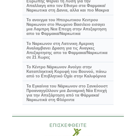
Ευρωπης Φερνει τη Λυση για την
Απαλλαγη απο τον Εθισμο στα Φαρμακα/
Ναρκωτικα στη Δανια, αλλα και πιο Μακρια
Το ανοιγμα του Ηπειρωτικου Κεντρου
Ναρκωνον στο Ηνωμενο Βασιλειο εισαγει
μια Λαμπρη Νεα Εποχη στην Απεξαρτηση
απο τα Φαρμακα/Ναρκωτικα
Το Ναρκωνον στη Λατινικη Αμερικη
Αναλαμβανει Δραση για τις Αναγκες
Απεξαρτησης απο τα Φαρμακα/Ναρκωτικα
σε 21 Χωρες
Το Κέντρο Νάρκωνον Ανοίγει στην
Καταπληκτική
Κορυφή του Βουνού, πάνω
από το Επιβλητικό Οχάι στην Καλιφόρνια
Τα Εγκαίνια του Νάρκωνον στο Σανκόουστ
Προαναγγέλλουν μια Δυναμική Νέα Εποχή
για την Απεξάρτηση από τα Φάρμακα/
Ναρκωτικά στη Φλόριντα
ΕΠΙΣΚΕΦΘΕΙΤΕ