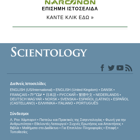
ΕΠΙΣΗΜΗ ΙΣΤΟΣΕΛΙΔΑ
ΚΑΝΤΕ ΚΛΙΚ ΕΔΩ »
Διεθνείς Ιστοσελίδες
ENGLISH (US/International)
ENGLISH (United Kingdom)
DANSK
עברית
FRANÇAIS
日本語
РУССКИЙ
繁體中文
NEDERLANDS
DEUTSCH
MAGYAR
NORSK
SVENSKA
ESPAÑOL (LATINO)
ESPAÑOL
(CASTELLANO)
ΕΛΛΗΝΙΚA
ITALIANO
PORTUGUÊS
Σύνδεσμοι
Λ. Ρον Χάμπαρντ
Πιστεύω και Πρακτικές της Σαηεντολογίας
Φωνή για την
Ανθρωπότητα
Εθελοντές Λειτουργοί
Συχνές Ερωτήσεις και Απαντήσεις
Βιβλία
Μαθήματα στο Διαδίκτυο
Για Επιπλέον Πληροφορίες
Επαφή
Τοποθεσίες