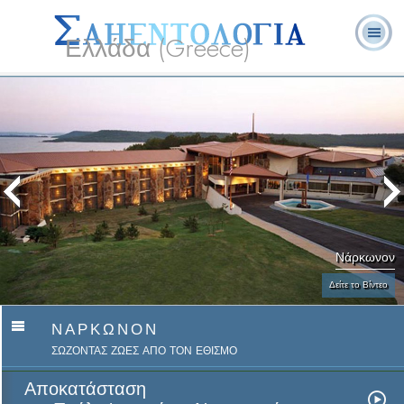
Ελλάδα (Greece)
Λ. Ρον
Τι είναι η
Εθελοντές
Συχνές Ερωτήσεις
Βιβλία
Χάμπαρντ
Σαηεντολογία;
Λειτουργοί
και Απαντήσεις
Νάρκωνον
Δείτε το Βίντεο
ΝΑΡΚΩΝΟΝ
ΣΩΖΟΝΤΑΣ ΖΩΕΣ ΑΠΟ ΤΟΝ ΕΘΙΣΜΟ
Αποκατάσταση