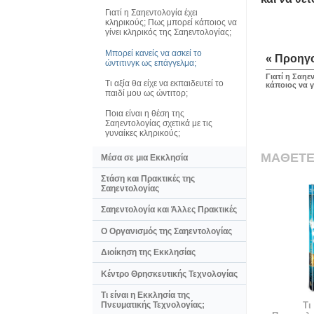
Γιατί η Σαηεντολογία έχει
κληρικούς; Πως μπορεί κάποιος να
γίνει κληρικός της Σαηεντολογίας;
Μπορεί κανείς να ασκεί το
« Προηγ
ώντιτινγκ ως επάγγελμα;
Γιατί η Σαηε
Τι αξία θα είχε να εκπαιδευτεί το
κάποιος να γ
παιδί μου ως ώντιτορ;
Ποια είναι η θέση της
Σαηεντολογίας σχετικά με τις
γυναίκες κληρικούς;
ΜΑΘΕΤΕ
Μέσα σε μια Εκκλησία
Στάση και Πρακτικές της
Σαηεντολογίας
Σαηεντολογία και Άλλες Πρακτικές
Ο Οργανισμός της Σαηεντολογίας
Διοίκηση της Εκκλησίας
Κέντρο Θρησκευτικής Τεχνολογίας
Τι είναι η Εκκλησία της
Τι
Πνευματικής Τεχνολογίας;