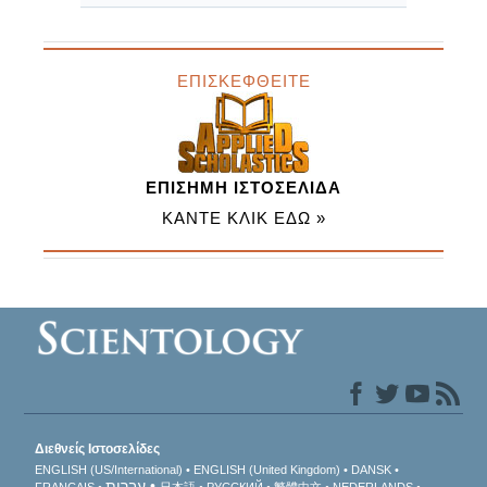
ΕΠΙΣΚΕΦΘΕΙΤΕ
ΕΠΙΣΗΜΗ ΙΣΤΟΣΕΛΙΔΑ
ΚΑΝΤΕ ΚΛΙΚ ΕΔΩ »
Διεθνείς Ιστοσελίδες
ENGLISH (US/International)
ENGLISH (United Kingdom)
DANSK
עברית
FRANÇAIS
日本語
РУССКИЙ
繁體中文
NEDERLANDS