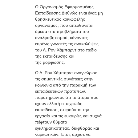
Ο Oργανισμός Εφαρμοσμένης
Εκπαίδευσης Διεθνώς είναι ένας μη
θρησκευτικός κοινωφελής
οργανισμός, που απευθύνεται
άμεσα στα προβλήματα του
αναλφαβητισμού, κάνοντας
ευρέως γνωστές τις ανακαλύψεις
του Λ. Ρον Χάμπαρντ στο πεδίο
της εκπαίδευσης και
της μόρφωσης.
Ο Λ. Ρον Χάμπαρντ αναγνώρισε
τις σημαντικές συνέπειες στην
κοινωνία από την παρακμή των
εκπαιδευτικών προτύπων,
παρατηρώντας ότι τα άτομα που
έχουν ελλιπή στοιχειώδη
εκπαίδευση, στερούνται την
εργασία και τις ευκαιρίες και συχνά
πέφτουν θύματα
εγκληματικότητας, διαφθοράς και
ναρκωτικών. Έτσι, άρχισε να