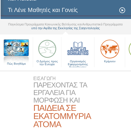
Τι Λένε Μαθητές και Γονείς
Παγκόσμια Προγράμματα Κοινωνικής Βελτίωσης και Ανθρωπιστικά Προγράμματα
υπό την Αιγίδα της Εκκλησίας της Σαηεντολογίας
▼
Ο Δρόμος προς
Οργανισμός
Κρίμινον
Πώς Βοηθάμε
την Ευτυχία
Εφαρμοσμένης
Εκπαίδευσης
ΕΙΣΑΓΩΓН
ΠΑΡΕΧΟΝΤΑΣ ΤΑ
ΕΡΓΑΛΕΙΑ ΓΙΑ
ΜΟΡΦΩΣΗ ΚΑΙ
ΠΑΙΔΕΙΑ ΣΕ
ΕΚΑΤΟΜΜΥΡΙΑ
ΑΤΟΜΑ