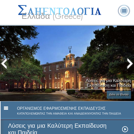
Ελλάδα (Greece)
Λ. Ρον
Τι είναι η
Εθελοντές
Συχνές Ερωτήσεις
Βιβλία
Χάμπαρντ
Σαηεντολογία;
Λειτουργοί
και Απαντήσεις
Λύσεις για μια Καλύτερη
Εκπαίδευση και Παιδεία
Δείτε το Βίντεο
ΟΡΓΑΝΙΣΜΟΣ ΕΦΑΡΜΟΣΜΕΝΗΣ ΕΚΠΑΙΔΕΥΣΗΣ
ΚΑΤΑΠΟΛΕΜΩΝΤΑΣ ΤΗΝ ΑΜΑΘΕΙΑ ΚΑΙ ΑΝΑΔΕΙΚΝΥΟΝΤΑΣ ΤΗΝ ΠΑΙΔΕΙΑ
Λύσεις για μια Καλύτερη Εκπαίδευση
και Παιδεία