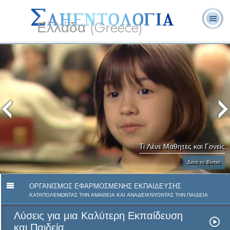
Ελλάδα (Greece)
Λ. Ρον
Τι είναι η
Εθελοντές
Συχνές Ερωτήσεις
Βιβλία
Χάμπαρντ
Σαηεντολογία;
Λειτουργοί
και Απαντήσεις
Τι Λένε Μαθητές και Γονείς
Δείτε το Βίντεο
ΟΡΓΑΝΙΣΜΟΣ ΕΦΑΡΜΟΣΜΕΝΗΣ ΕΚΠΑΙΔΕΥΣΗΣ
ΚΑΤΑΠΟΛΕΜΩΝΤΑΣ ΤΗΝ ΑΜΑΘΕΙΑ ΚΑΙ ΑΝΑΔΕΙΚΝΥΟΝΤΑΣ ΤΗΝ ΠΑΙΔΕΙΑ
Λύσεις για μια Καλύτερη Εκπαίδευση
και Παιδεία