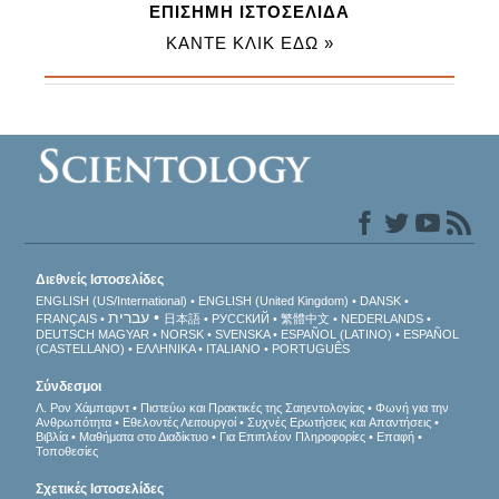
ΕΠΙΣΗΜΗ ΙΣΤΟΣΕΛΙΔΑ
ΚΑΝΤΕ ΚΛΙΚ ΕΔΩ »
Διεθνείς Ιστοσελίδες
ENGLISH (US/International)
ENGLISH (United Kingdom)
DANSK
עברית
FRANÇAIS
日本語
РУССКИЙ
繁體中文
NEDERLANDS
DEUTSCH
MAGYAR
NORSK
SVENSKA
ESPAÑOL (LATINO)
ESPAÑOL
(CASTELLANO)
ΕΛΛΗΝΙΚA
ITALIANO
PORTUGUÊS
Σύνδεσμοι
Λ. Ρον Χάμπαρντ
Πιστεύω και Πρακτικές της Σαηεντολογίας
Φωνή για την
Ανθρωπότητα
Εθελοντές Λειτουργοί
Συχνές Ερωτήσεις και Απαντήσεις
Βιβλία
Μαθήματα στο Διαδίκτυο
Για Επιπλέον Πληροφορίες
Επαφή
Τοποθεσίες
Σχετικές Ιστοσελίδες