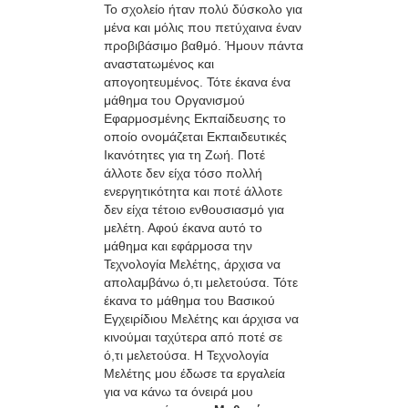
Το σχολείο ήταν πολύ δύσκολο για
μένα και μόλις που πετύχαινα έναν
προβιβάσιμο βαθμό. Ήμουν πάντα
αναστατωμένος και
απογοητευμένος. Τότε έκανα ένα
μάθημα του Οργανισμού
Εφαρμοσμένης Εκπαίδευσης το
οποίο ονομάζεται Εκπαιδευτικές
Ικανότητες για τη Ζωή. Ποτέ
άλλοτε δεν είχα τόσο πολλή
ενεργητικότητα και ποτέ άλλοτε
δεν είχα τέτοιο ενθουσιασμό για
μελέτη. Αφού έκανα αυτό το
μάθημα και εφάρμοσα την
Τεχνολογία Μελέτης, άρχισα να
απολαμβάνω ό,τι μελετούσα. Τότε
έκανα το μάθημα του Βασικού
Εγχειρίδιου Μελέτης και άρχισα να
κινούμαι ταχύτερα από ποτέ σε
ό,τι μελετούσα. Η Τεχνολογία
Μελέτης μου έδωσε τα εργαλεία
για να κάνω τα όνειρά μου