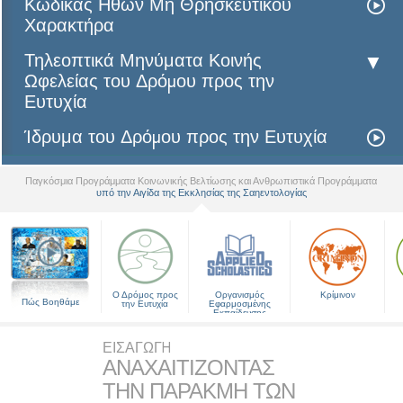
Κώδικας Ηθών Μη Θρησκευτικού
Χαρακτήρα
Τηλεοπτικά Μηνύματα Κοινής
Ωφελείας του Δρόµου προς την
Ευτυχία
Ίδρυμα του Δρόµου προς την Ευτυχία
Παγκόσμια Προγράμματα Κοινωνικής Βελτίωσης και Ανθρωπιστικά Προγράμματα
υπό την Αιγίδα της Εκκλησίας της Σαηεντολογίας
▼
Ο Δρόμος προς
Οργανισμός
Κρίμινον
Πώς Βοηθάμε
την Ευτυχία
Εφαρμοσμένης
Εκπαίδευσης
ΕΙΣΑΓΩΓН
ΑΝΑΧΑΙΤΙΖΟΝΤΑΣ
ΤΗΝ ΠΑΡΑΚΜΗ ΤΩΝ