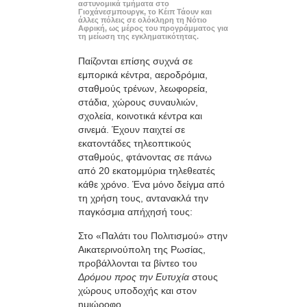
αστυνομικά τμήματα στο
Γιοχάνεσμπουργκ, το Κέιπ Τάουν και
άλλες πόλεις σε ολόκληρη τη Νότιο
Αφρική, ως μέρος του προγράμματος για
τη μείωση της εγκληματικότητας.
Παίζονται επίσης συχνά σε
εμπορικά κέντρα, αεροδρόμια,
σταθμούς τρένων, λεωφορεία,
στάδια, χώρους συναυλιών,
σχολεία, κοινοτικά κέντρα και
σινεμά. Έχουν παιχτεί σε
εκατοντάδες τηλεοπτικούς
σταθμούς, φτάνοντας σε πάνω
από 20 εκατομμύρια τηλεθεατές
κάθε χρόνο. Ένα μόνο δείγμα από
τη χρήση τους, αντανακλά την
παγκόσμια απήχησή τους:
Στο «Παλάτι του Πολιτισμού» στην
Αικατερινούπολη της Ρωσίας,
προβάλλονται τα βίντεο του
Δρόμου προς την Ευτυχία
στους
χώρους υποδοχής και στον
ημιώροφο.