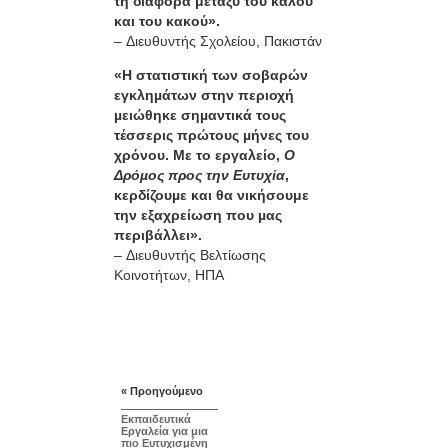
τη διαφορά μεταξύ του καλού
και του κακού».
– Διευθυντής Σχολείου, Πακιστάν
«Η στατιστική των σοβαρών
εγκληµάτων στην περιοχή
µειώθηκε σηµαντικά τους
τέσσερις πρώτους µήνες του
χρόνου. Με το εργαλείο,
Ο
Δρόµος προς την Ευτυχία
,
κερδίζουµε και θα νικήσουμε
την εξαχρείωση που µας
περιβάλλει».
– Διευθυντής Βελτίωσης
Κοινοτήτων, ΗΠΑ
« Προηγούμενο
Εκπαιδευτικά
Εργαλεία για μια
πιο Ευτυχισμένη