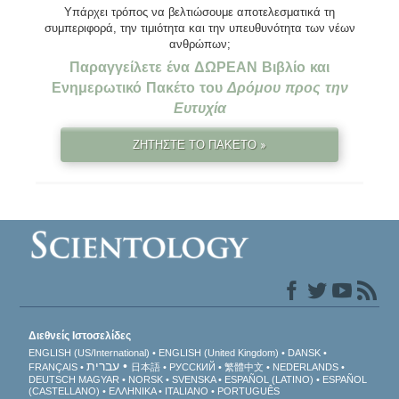
Υπάρχει τρόπος να βελτιώσουμε αποτελεσματικά τη
συμπεριφορά, την τιμιότητα και την υπευθυνότητα των νέων
ανθρώπων;
Παραγγείλετε ένα ΔΩΡΕΑΝ Βιβλίο και
Ενημερωτικό Πακέτο του
Δρόμου προς την
Ευτυχία
ΖΗΤΗΣΤΕ ΤΟ ΠΑΚΕΤΟ »
Διεθνείς Ιστοσελίδες
ENGLISH (US/International)
ENGLISH (United Kingdom)
DANSK
עברית
FRANÇAIS
日本語
РУССКИЙ
繁體中文
NEDERLANDS
DEUTSCH
MAGYAR
NORSK
SVENSKA
ESPAÑOL (LATINO)
ESPAÑOL
(CASTELLANO)
ΕΛΛΗΝΙΚA
ITALIANO
PORTUGUÊS