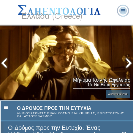
Ελλάδα (Greece)
Λ. Ρον
Τι είναι η
Εθελοντές
Συχνές Ερωτήσεις
Βιβλία
Χάμπαρντ
Σαηεντολογία;
Λειτουργοί
και Απαντήσεις
Μήνυμα Κοινής Ωφέλειας
16. Να Είσαι Εργατικός
Δείτε το Βίντεο
Ο ΔΡΟΜΟΣ ΠΡΟΣ ΤΗΝ ΕΥΤΥΧΙΑ
ΔΗΜΙΟΥΡΓΩΝΤΑΣ ΕΝΑΝ ΚΟΣΜΟ ΕΙΛΙΚΡΙΝΕΙΑΣ, ΕΜΠΙΣΤΟΣΥΝΗΣ
ΚΑΙ ΑΥΤΟΣΕΒΑΣΜΟΥ
Ο Δρόµος προς την Ευτυχία: Ένας