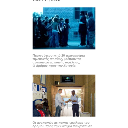
Περισσότεροι από 20 εκατομμύρια
τηλεθεατές ετησίως, βλέπουν τις
ανακοινώσεις κοινής ωφέλειας,
Ο Δρόμος προς την Ευτυχία
.
Οι ανακοινώσεις κοινής ωφέλειας του
Δρόμου προς την Ευτυχία
παίζονται σε