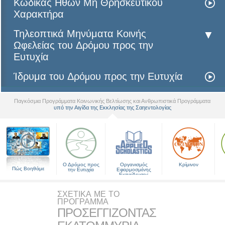
Κώδικας Ηθών Μη Θρησκευτικού
Χαρακτήρα
Τηλεοπτικά Μηνύματα Κοινής
Ωφελείας του Δρόµου προς την
Ευτυχία
Ίδρυμα του Δρόµου προς την Ευτυχία
Παγκόσμια Προγράμματα Κοινωνικής Βελτίωσης και Ανθρωπιστικά Προγράμματα
υπό την Αιγίδα της Εκκλησίας της Σαηεντολογίας
▼
Ο Δρόμος προς
Οργανισμός
Κρίμινον
Πώς Βοηθάμε
την Ευτυχία
Εφαρμοσμένης
Εκπαίδευσης
ΣΧΕΤΙΚΑ ΜΕ ΤΟ
ΠΡΟΓΡΑΜΜΑ
ΠΡΟΣΕΓΓΙΖΟΝΤΑΣ