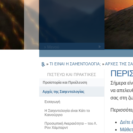
» Μενού
»
ΤΙ ΕΙΝΑΙ Η ΣΑΗΕΝΤΟΛΟΓΙΑ;
»
ΑΡΧΕΣ ΤΗΣ Σ
ΠΕΡΙ
ΠΙΣΤΕΥΩ ΚΑΙ ΠΡΑΚΤΙΚΕΣ
Σήμερα είν
Προϊστορία και Προέλευση
να απελευ
Αρχές της Σαηεντολογίας
σας στη ζ
Εισαγωγή
Περισσότερ
Η Σαηεντολογία είναι Κάτι το
Καινούργιο
Δείτε 
Προσωπική Ακεραιότητα – του Λ.
Ρον Χάµπαρντ
Μάθετε