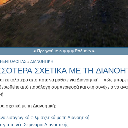
Προηγούμενο
Επόμενο
ΑΗΕΝΤΟΛΟΓΙΑΣ
»
ΔΙΑΝΟΗΤΙΚΗ
ΣΣΟΤΕΡΑ ΣΧΕΤΙΚΑ ΜΕ ΤΗ ΔΙΑΝΟΗ
αι ευκολότερο από ποτέ να μάθετε για Διανοητική – πώς μπορεί
θερωθείτε από παράλογη συμπεριφορά και στη συνέχεια να ανακ
ωή.
α σχετικά με τη Διανοητική:
ένα εισαγωγικό φιλμ σχετικά με τη Διανοητική
 για το νέο Σεμινάριο Διανοητικής