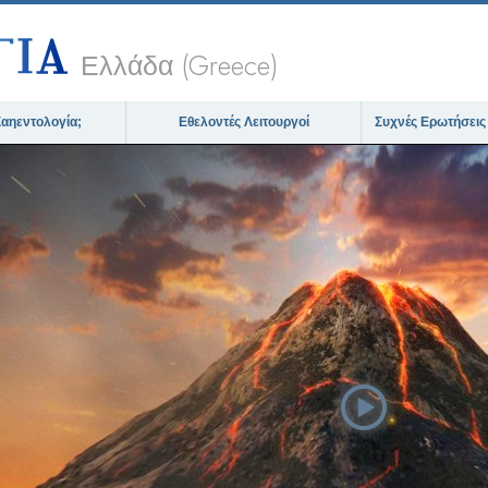
Ελλάδα (Greece)
 Σαηεντολογία;
Εθελοντές Λειτουργοί
Συχνές Ερωτήσεις