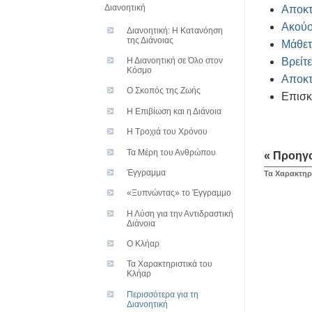
Διανοητική
Αποκτ
Ακούσ
Διανοητική: H Kατανόηση
της Διάνοιας
Μάθετ
Βρείτ
Η Διανοητική σε Όλο στον
Κόσμο
Αποκτ
Ο Σκοπός της Ζωής
Επισκ
Η Επιβίωση και η Διάνοια
Η Τροχιά του Χρόνου
Τα Μέρη του Ανθρώπου
« Προηγ
Έγγραμμα
Τα Χαρακτηρ
«Ξυπνώντας» το Έγγραµµο
Η Λύση για την Αντιδραστική
Διάνοια
Ο Κλήαρ
Τα Χαρακτηριστικά του
Κλήαρ
Περισσότερα για τη
Διανοητική