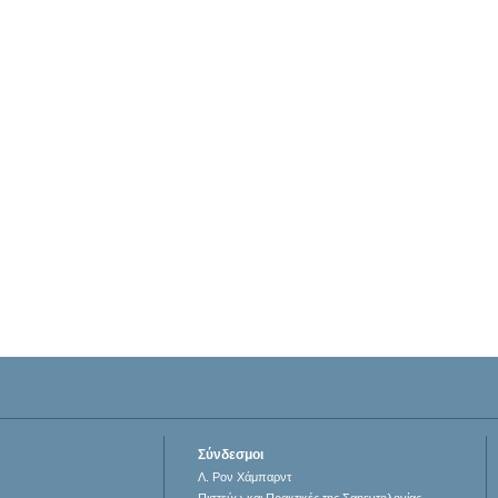
Σύνδεσμοι
Λ. Ρον Χάμπαρντ
Πιστεύω και Πρακτικές της Σαηεντολογίας