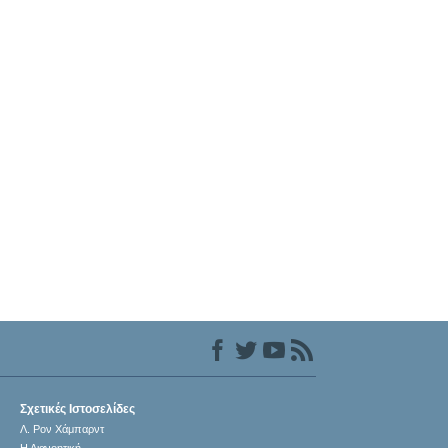
Σχετικές Ιστοσελίδες
Λ. Ρον Χάμπαρντ
Η Διανοητική