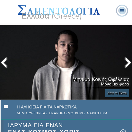
Ελλάδα (Greece)
Λ. Ρον
Τι είναι η
Εθελοντές
Συχνές Ερωτήσεις
Βιβλία
Χάμπαρντ
Σαηεντολογία;
Λειτουργοί
και Απαντήσεις
Μήνυμα Κοινής Ωφέλειας
Μόνο μια φορά
Δείτε το Βίντεο
Η ΑΛΗΘΕΙΑ ΓΙΑ ΤΑ ΝΑΡΚΩΤΙΚΑ
ΔΗΜΙΟΥΡΓΩΝΤΑΣ ΕΝΑΝ ΚΟΣΜΟ ΧΩΡΙΣ ΝΑΡΚΩΤΙΚΑ
ΙΔΡΥΜΑ ΓΙΑ ΕΝΑΝ