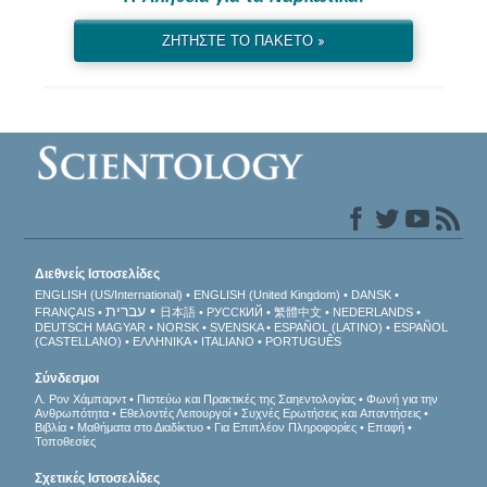
ΖΗΤΗΣΤΕ ΤΟ ΠΑΚΕΤΟ »
Διεθνείς Ιστοσελίδες
ENGLISH (US/International)
ENGLISH (United Kingdom)
DANSK
עברית
FRANÇAIS
日本語
РУССКИЙ
繁體中文
NEDERLANDS
DEUTSCH
MAGYAR
NORSK
SVENSKA
ESPAÑOL (LATINO)
ESPAÑOL
(CASTELLANO)
ΕΛΛΗΝΙΚA
ITALIANO
PORTUGUÊS
Σύνδεσμοι
Λ. Ρον Χάμπαρντ
Πιστεύω και Πρακτικές της Σαηεντολογίας
Φωνή για την
Ανθρωπότητα
Εθελοντές Λειτουργοί
Συχνές Ερωτήσεις και Απαντήσεις
Βιβλία
Μαθήματα στο Διαδίκτυο
Για Επιπλέον Πληροφορίες
Επαφή
Τοποθεσίες
Σχετικές Ιστοσελίδες