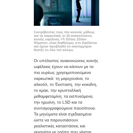
Συντρίβοντας τους πιο κοινούς μύθους
για τα ναρκωτικά, οι 16 ανακοινώσεις
κοινής ωφέλειας «Τι Είπαν, Είπαν
Ψέματα», είναι διαθέσιμες στο διαδίκτυο
και έχουν προβληθεί σε εκατομμύρια
θεατές σε όλο τον κόσμο.
Οι υπόλοιπες ανακοινώσεις κοινής
ωφέλειας έχουν να κάνουν με τα
πιο ευρέως χρησιμοποιούμενα
ναρκωτικά: τη μαριχουάνα, το
αλκοόλ, το Έκσταση, την κοκαΐνη,
το κρακ, την κρυσταλλική
μεθαμφεταμίνη, τα εισπνεόμενα,
την ηρωίνη, το LSD και τα
συνταγογραφούμενα παυσίπονα.
Τα μηνύματα είναι σχεδιασμένα
ώστε να παρουσιάσουν
ρεαλιστικές καταστάσεις και
γεγονότα με τρόπο που γίνεται