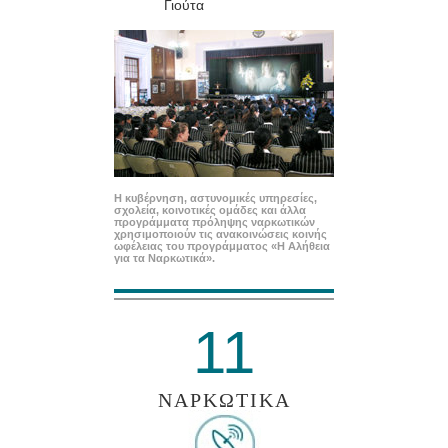
Γιούτα
Η κυβέρνηση, αστυνομικές υπηρεσίες,
σχολεία, κοινοτικές ομάδες και άλλα
προγράμματα πρόληψης ναρκωτικών
χρησιμοποιούν τις ανακοινώσεις κοινής
ωφέλειας του προγράμματος «Η Αλήθεια
για τα Ναρκωτικά».
11
ΝΑΡΚΩΤΙΚΑ