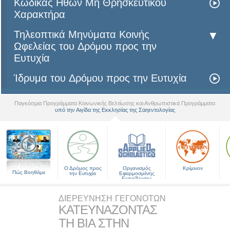
Κώδικας Ηθών Μη Θρησκευτικού
Χαρακτήρα
Τηλεοπτικά Μηνύματα Κοινής
Ωφελείας του Δρόµου προς την
Ευτυχία
Ίδρυμα του Δρόµου προς την Ευτυχία
Παγκόσμια Προγράμματα Κοινωνικής Βελτίωσης και Ανθρωπιστικά Προγράμματα
υπό την Αιγίδα της Εκκλησίας της Σαηεντολογίας
▼
Ο Δρόμος προς
Οργανισμός
Κρίμινον
Πώς Βοηθάμε
την Ευτυχία
Εφαρμοσμένης
Εκπαίδευσης
ΔΙΕΡΕΥΝΗΣΗ ΓΕΓΟΝΟΤΩΝ
ΚΑΤΕΥΝΑΖΟΝΤΑΣ
ΤΗ ΒΙΑ ΣΤΗΝ