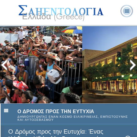
Ελλάδα (Greece)
Λ. Ρον
Τι είναι η
Εθελοντές
Συχνές Ερωτήσεις
Βιβλία
Χάμπαρντ
Σαηεντολογία;
Λειτουργοί
και Απαντήσεις
Ο Δρόµος προς την Ευτυχία: Ένας
Κώδικας Ηθών μη Θρησκευτικού
Χαρακτήρα
Δείτε το Βίντεο
Ο ΔΡΟΜΟΣ ΠΡΟΣ ΤΗΝ ΕΥΤΥΧΙΑ
ΔΗΜΙΟΥΡΓΩΝΤΑΣ ΕΝΑΝ ΚΟΣΜΟ ΕΙΛΙΚΡΙΝΕΙΑΣ, ΕΜΠΙΣΤΟΣΥΝΗΣ
ΚΑΙ ΑΥΤΟΣΕΒΑΣΜΟΥ
Ο Δρόµος προς την Ευτυχία: Ένας