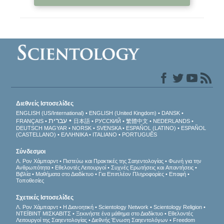
Διεθνείς Ιστοσελίδες
ENGLISH (US/International)
ENGLISH (United Kingdom)
DANSK
עברית
FRANÇAIS
日本語
РУССКИЙ
繁體中文
NEDERLANDS
DEUTSCH
MAGYAR
NORSK
SVENSKA
ESPAÑOL (LATINO)
ESPAÑOL
(CASTELLANO)
ΕΛΛΗΝΙΚA
ITALIANO
PORTUGUÊS
Σύνδεσμοι
Λ. Ρον Χάμπαρντ
Πιστεύω και Πρακτικές της Σαηεντολογίας
Φωνή για την
Ανθρωπότητα
Εθελοντές Λειτουργοί
Συχνές Ερωτήσεις και Απαντήσεις
Βιβλία
Μαθήματα στο Διαδίκτυο
Για Επιπλέον Πληροφορίες
Επαφή
Τοποθεσίες
Σχετικές Ιστοσελίδες
Λ. Ρον Χάμπαρντ
Η Διανοητική
Scientology Network
Scientology Religion
ΝΤΕΪΒΙΝΤ ΜΙΣΚAΒΙΤΣ
Ξεκινήστε ένα μάθημα στο Διαδίκτυο
Εθελοντές
Λειτουργοί της Σαηεντολογίας
Διεθνής Ένωση Σαηεντολόγων
Freedom