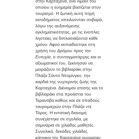
στην Καρταχένα, ένα λιμάνι του
οποίου η ευημερία βασίζεται στον
τουρισμό. Η ζωτική αυτή πηγή
εισοδήματος απειλούνταν σοβαρά,
λόγω της αυξανόμενης
εγκληματικότητας, με τις ένοπλες
ληστείες να διπλασιάζονται κάθε
χρόνο. Αφού εκπαιδεύτηκε στη
χρήση του
Δρόμου προς την
Ευτυχία
, ο συνταγματάρχης και οι
αξιωματικοί του, ξεκίνησαν να
μοιράζουν το βιβλιαράκι στην
Πλάζα Σάντο Ντομίνγκο, την
καρδιά της νυχτερινής ζωής της
Καρταχένα. Διένειμαν επίσης και το
βιβλιαράκι στα προάστια του
Τερανόβα καθώς και σε οπαδούς
ταυρομαχιών στην Πλάζα ντε
Τόρος. Η εντατική διανομή
συνεχίστηκε σε σχολεία, με
σεμινάρια σε χιλιάδες μαθητές.
Συνολικά, δεκάδες χιλιάδες
κάτοικοι της Καρταχένα γνώρισαν