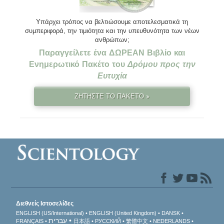
Υπάρχει τρόπος να βελτιώσουμε αποτελεσματικά τη
συμπεριφορά, την τιμιότητα και την υπευθυνότητα των νέων
ανθρώπων;
Παραγγείλετε ένα ΔΩΡΕΑΝ Βιβλίο και
Ενημερωτικό Πακέτο του
Δρόμου προς την
Ευτυχία
ΖΗΤΗΣΤΕ ΤΟ ΠΑΚΕΤΟ »
Διεθνείς Ιστοσελίδες
ENGLISH (US/International)
ENGLISH (United Kingdom)
DANSK
עברית
FRANÇAIS
日本語
РУССКИЙ
繁體中文
NEDERLANDS