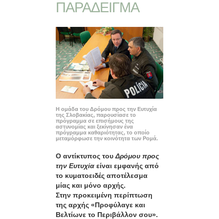
ΠΑΡΑΔΕΙΓΜΑ
Η ομάδα του Δρόμου προς την Ευτυχία
της Σλοβακίας, παρουσίασε το
πρόγραμμα σε επισήμους της
αστυνομίας και ξεκίνησαν ένα
πρόγραμμα καθαριότητας, το οποίο
μεταμόρφωσε την κοινότητα των Ρομά.
Ο αντίκτυπος του
Δρόμου προς
την Ευτυχία
είναι εμφανής από
το κυματοειδές αποτέλεσμα
μίας και μόνο αρχής.
Στην προκειμένη περίπτωση
της αρχής «Προφύλαγε και
Βελτίωνε το Περιβάλλον σου».