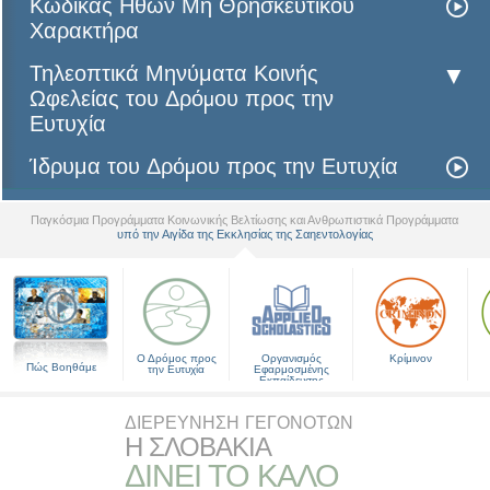
Κώδικας Ηθών Μη Θρησκευτικού
Χαρακτήρα
Τηλεοπτικά Μηνύματα Κοινής
Ωφελείας του Δρόµου προς την
Ευτυχία
Ίδρυμα του Δρόµου προς την Ευτυχία
Παγκόσμια Προγράμματα Κοινωνικής Βελτίωσης και Ανθρωπιστικά Προγράμματα
υπό την Αιγίδα της Εκκλησίας της Σαηεντολογίας
▼
Ο Δρόμος προς
Οργανισμός
Κρίμινον
Πώς Βοηθάμε
την Ευτυχία
Εφαρμοσμένης
Εκπαίδευσης
ΔΙΕΡΕΥΝΗΣΗ ΓΕΓΟΝΟΤΩΝ
Η ΣΛΟΒΑΚΙΑ
ΔΙΝΕΙ ΤΟ ΚΑΛΟ