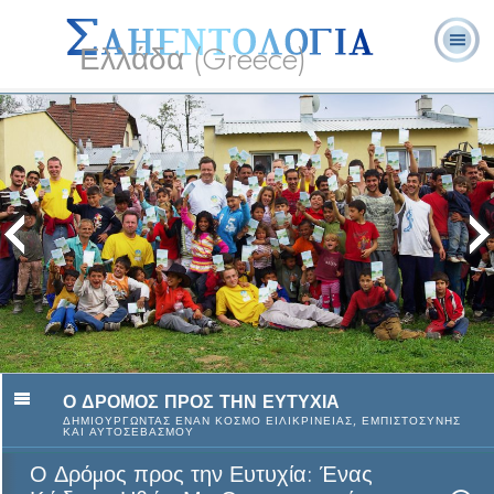
Ελλάδα (Greece)
Λ. Ρον
Τι είναι η
Εθελοντές
Συχνές Ερωτήσεις
Βιβλία
Χάμπαρντ
Σαηεντολογία;
Λειτουργοί
και Απαντήσεις
Ο Δρόµος προς την Ευτυχία:
Κώδικας Ηθών μη Θρησκευ
Χαρα
Δείτε το 
Ο ΔΡΟΜΟΣ ΠΡΟΣ ΤΗΝ ΕΥΤΥΧΙΑ
ΔΗΜΙΟΥΡΓΩΝΤΑΣ ΕΝΑΝ ΚΟΣΜΟ ΕΙΛΙΚΡΙΝΕΙΑΣ, ΕΜΠΙΣΤΟΣΥΝΗΣ
ΚΑΙ ΑΥΤΟΣΕΒΑΣΜΟΥ
Ο Δρόµος προς την Ευτυχία: Ένας