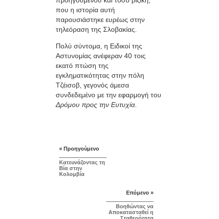
προηγουμένου και τόσο ριζική,
που η ιστορία αυτή
παρουσιάστηκε ευρέως στην
τηλεόραση της Σλοβακίας.
Πολύ σύντομα, η Ειδικοί της
Αστυνομίας ανέφεραν 40 τοις
εκατό πτώση της
εγκληματικότητας στην πόλη
Τζέισοβ, γεγονός άμεσα
συνδεδεμένο με την εφαρμογή του
Δρόμου προς την Ευτυχία
.
« Προηγούμενο
Κατευνάζοντας τη
Βία στην
Κολομβία
Επόμενο »
Βοηθώντας να
Αποκατασταθεί η
Σταθερότητα