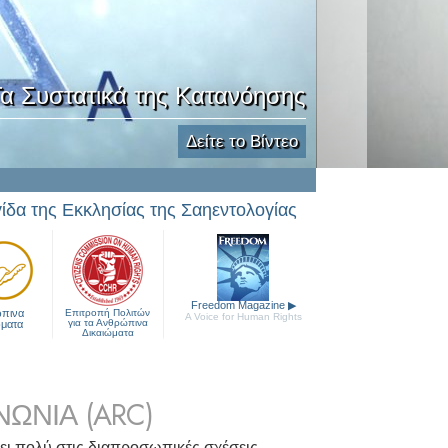
α Συστατικά της Κατανόησης
Δείτε το Βίντεο
γίδα της Εκκλησίας της Σαηεντολογίας
Freedom Magazine
▶
πινα
Επιτροπή Πολιτών
A Voice for Human Rights
για τα Ανθρώπινα
ώματα
Δικαιώματα
ΩΝΙΑ (ARC)
ει πολύ στις διαπροσωπικές σχέσεις,