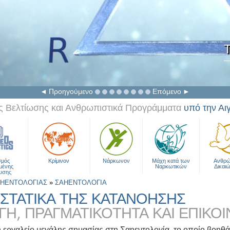
Τ
Προηγούμενο
Επόμενο
 Βελτίωσης και Ανθρωπιστικά Προγράμματα
υπό την Αι
σμός
Κρίμινον
Νάρκωνον
Μάχη κατά των
Ανθρώ
μένης
Ναρκωτικών
Δικαι
υσης
ΑΗΕΝΤΟΛΟΓΙΑΣ
»
ΣΑΗΕΝΤΟΛΟΓΙΑ
ΥΣΤΑΤΙΚΑ ΤΗΣ ΚΑΤΑΝΟΗΣΗΣ
ΓΗ, ΠΡΑΓΜΑΤΙΚΟΤΗΤΑ ΚΑΙ ΕΠΙΚΟΙΝ
 εργαλείο μεγάλης σημασίας στη Σαηεντολογία, το οποίο βοηθά