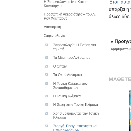
Έτσι, αυτά
Η Σαηεντολογία είναι Κάτι το
Καινούργιο
υπάρξει η 
Προσωπική Ακεραιότητα – του Λ.
άλλες δύο.
Ρον Χάµπαρντ
Διανοητική
Σαηεντολογία
« Προηγ
Σαηεντολογία: Η Γνώση για
Χρησιμοποιώ
τη Ζωή
Τα Μέρη του Ανθρώπου
O Θήταν
Τα Οκτώ Δυναμικά
ΜΑΘΕΤΕ
Η Τονική Κλίμακα των
Συναισθημάτων
Η Τονική Κλίµακα
Η Θέση στην Τονική Κλίμακα
Χρησιμοποιώντας την Τονική
Κλίμακα
Στοργή, Πραγµατικότητα και
Επικοινωνία (ARC)