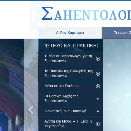
Λ. Ρον Χάμπαρντ
Τι είναι η
ΠΙΣΤΕΥΩ ΚΑΙ ΠΡΑΚΤΙΚΕΣ
Τι λένε οι Σαηεντολόγοι για τη
Σαηεντολογία
Το Πιστεύω της Εκκλησίας της
Σαηεντολογίας
Μέσα σε μια Εκκλησία
Οι Βασικές Αρχές της
Σαηεντολογίας
Διανοητική: Μια Εισαγωγή
Αγάπη και Μίσος – Τι Είναι η
Μεγαλοσύνη;