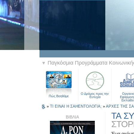
Παγκόσμια Προγράμματα Κοινωνικής
▼
Ο Δρόμος προς την
Οργανι
Πώς Βοηθάμε
Ευτυχία
Εφαρμοσ
Εκπαίδε
»
ΤΙ ΕΙΝΑΙ Η ΣΑΗΕΝΤΟΛΟΓΙΑ;
»
ΑΡΧΕΣ ΤΗΣ Σ
ΤΑ Σ
ΒΙΒΛΙΑ
ΣΤΟΡ
Ένα ακόμη