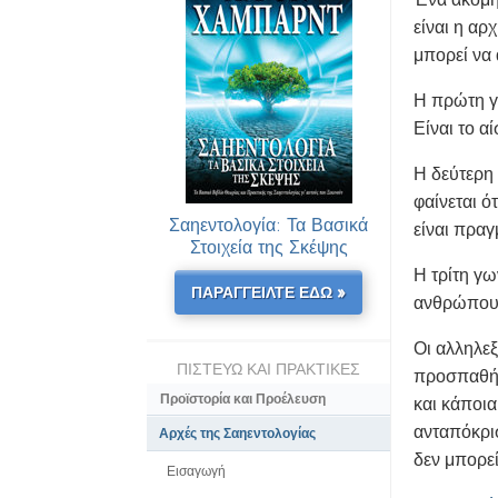
είναι η αρ
μπορεί να 
Η πρώτη γω
Είναι το α
Η δεύτερη
φαίνεται ό
Σαηεντολογία: Τα Βασικά
είναι πραγ
Στοιχεία της Σκέψης
Η τρίτη γω
ΠΑΡΑΓΓΕΙΛΤΕ ΕΔΩ »
ανθρώπους.
Οι αλληλεξ
ΠΙΣΤΕΥΩ ΚΑΙ ΠΡΑΚΤΙΚΕΣ
προσπαθήσ
Προϊστορία και Προέλευση
και κάποι
ανταπόκρι
Αρχές της Σαηεντολογίας
δεν μπορε
Εισαγωγή