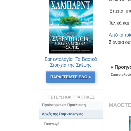
Έπειτα, υ
Τελικά και
Από τα τρί
διάνοια ού
Σαηεντολογία: Τα Βασικά
Στοιχεία της Σκέψης
« Προηγ
Σαηεντολογί
ΠΑΡΑΓΓΕΙΛΤΕ ΕΔΩ »
ΠΙΣΤΕΥΩ ΚΑΙ ΠΡΑΚΤΙΚΕΣ
ΜΑΘΕΤΕ
Προϊστορία και Προέλευση
Αρχές της Σαηεντολογίας
Εισαγωγή