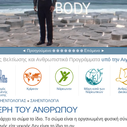
Προηγούμενο
Επόμενο
 Βελτίωσης και Ανθρωπιστικά Προγράμματα
υπό την Αι
σμός
Κρίμινον
Νάρκωνον
Μάχη κατά των
Ανθρώ
μένης
Ναρκωτικών
Δικαι
υσης
ΑΗΕΝΤΟΛΟΓΙΑΣ
»
ΣΑΗΕΝΤΟΛΟΓΙΑ
ΕΡΗ ΤΟΥ ΑΝΘΡΩΠΟΥ
πάρχει το
σώμα
το ίδιο. Tο σώμα είναι η οργανωμένη φυσική σύ
νός είτε νεκρός Δεν είναι το ίδιο το ον.