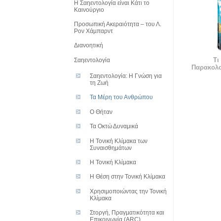
Η Σαηεντολογία είναι Κάτι το
Καινούργιο
Προσωπική Ακεραιότητα – του Λ.
Ρον Χάµπαρντ
Διανοητική
Τι
Σαηεντολογία
Παρακολ
Σαηεντολογία: Η Γνώση για
τη Ζωή
Τα Μέρη του Ανθρώπου
O Θήταν
Τα Οκτώ Δυναμικά
Η Τονική Κλίμακα των
Συναισθημάτων
Η Τονική Κλίµακα
Η Θέση στην Τονική Κλίμακα
Χρησιμοποιώντας την Τονική
Κλίμακα
Στοργή, Πραγµατικότητα και
Επικοινωνία (ARC)