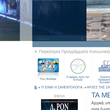
» Μενού
Παγκόσμια Προγράμματα Κοινωνικής
▼
Ο Δρόμος προς την
Οργανι
Πώς Βοηθάμε
Ευτυχία
Εφαρμοσ
Εκπαίδε
»
ΤΙ ΕΙΝΑΙ Η ΣΑΗΕΝΤΟΛΟΓΙΑ;
»
ΑΡΧΕΣ ΤΗΣ Σ
ΤΑ Μ
ΒΙΒΛΙΑ
Αρχικά, υ
είναι ζωντα