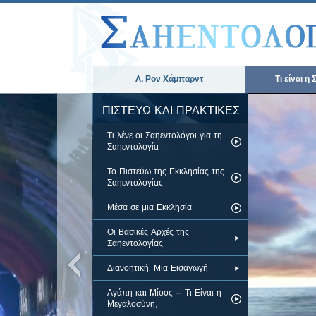
Λ. Ρον Χάμπαρντ
Τι είναι η
ΠΙΣΤΕΥΩ ΚΑΙ ΠΡΑΚΤΙΚΕΣ
Τι λένε οι Σαηεντολόγοι για τη
Σαηεντολογία
Το Πιστεύω της Εκκλησίας της
Σαηεντολογίας
Μέσα σε μια Εκκλησία
Οι Βασικές Αρχές της
Σαηεντολογίας
Διανοητική: Μια Εισαγωγή
Αγάπη και Μίσος – Τι Είναι η
Μεγαλοσύνη;