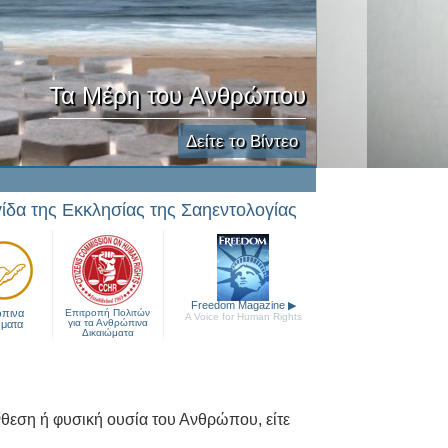
Τα Μέρη του Ανθρώπου
Δείτε το Βίντεο
γίδα της Εκκλησίας της Σαηεντολογίας
Freedom Magazine
▶
πινα
Επιτροπή Πολιτών
A Voice for Human Rights
για τα Ανθρώπινα
ώματα
Δικαιώματα
νθεση ή φυσική ουσία του Ανθρώπου, είτε