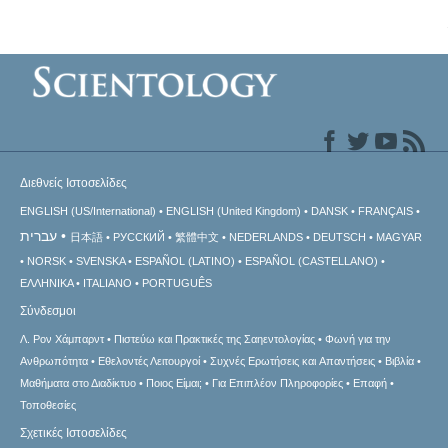
Διεθνείς Ιστοσελίδες
ENGLISH (US/International)
ENGLISH (United Kingdom)
DANSK
FRANÇAIS
עברית
日本語
РУССКИЙ
繁體中文
NEDERLANDS
DEUTSCH
MAGYAR
NORSK
SVENSKA
ESPAÑOL (LATINO)
ESPAÑOL (CASTELLANO)
ΕΛΛΗΝΙΚA
ITALIANO
PORTUGUÊS
Σύνδεσμοι
Λ. Ρον Χάμπαρντ
Πιστεύω και Πρακτικές της Σαηεντολογίας
Φωνή για την
Ανθρωπότητα
Εθελοντές Λειτουργοί
Συχνές Ερωτήσεις και Απαντήσεις
Βιβλία
Μαθήματα στο Διαδίκτυο
Ποιος Είμαι;
Για Επιπλέον Πληροφορίες
Επαφή
Τοποθεσίες
Σχετικές Ιστοσελίδες