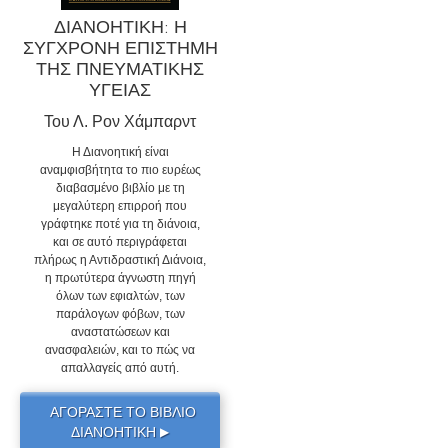
ΔΙΑΝΟΗΤΙΚΗ: Η
ΣΥΓΧΡΟΝΗ ΕΠΙΣΤΗΜΗ
ΤΗΣ ΠΝΕΥΜΑΤΙΚΗΣ
ΥΓΕΙΑΣ
Του Λ. Ρον Χάμπαρντ
Η Διανοητική είναι
αναμφισβήτητα το πιο ευρέως
διαβασμένο βιβλίο με τη
μεγαλύτερη επιρροή που
γράφτηκε ποτέ για τη διάνοια,
και σε αυτό περιγράφεται
πλήρως η Αντιδραστική Διάνοια,
η πρωτύτερα άγνωστη πηγή
όλων των εφιαλτών, των
παράλογων φόβων, των
αναστατώσεων και
ανασφαλειών, και το πώς να
απαλλαγείς από αυτή.
ΑΓΟΡΑΣΤΕ ΤΟ ΒΙΒΛΙΟ
ΔΙΑΝΟΗΤΙΚΗ
▶