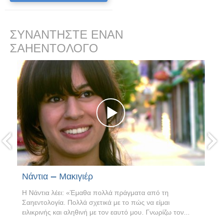
ΣΥΝΑΝΤΗΣΤΕ ΕΝΑΝ
ΣΑΗΕΝΤΟΛΟΓΟ
prev
Νάντια – Μακιγιέρ
Η Νάντια λέει: «Έμαθα πολλά πράγματα από τη
Σαηεντολογία. Πολλά σχετικά με το πώς να είμαι
ειλικρινής και αληθινή με τον εαυτό μου. Γνωρίζω τον...