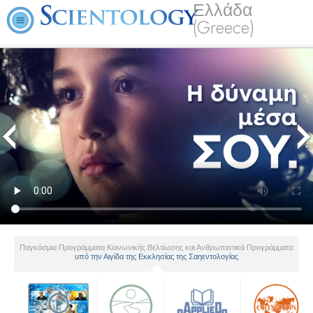
Ελλάδα
(Greece)
Παγκόσμια Προγράμματα Κοινωνικής Βελτίωσης και Ανθρωπιστικά Προγράμματα
υπό την Αιγίδα της Εκκλησίας της Σαηεντολογίας
▼