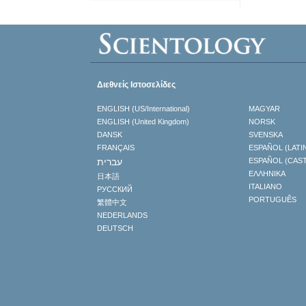
Διεθνείς Ιστοσελίδες
ENGLISH (US/International)
MAGYAR
ENGLISH (United Kingdom)
NORSK
DANSK
SVENSKA
FRANÇAIS
ESPAÑOL (LATI
עברית
ESPAÑOL (CAS
ΕΛΛΗΝΙΚA
日本語
ITALIANO
РУССКИЙ
PORTUGUÊS
繁體中文
NEDERLANDS
DEUTSCH