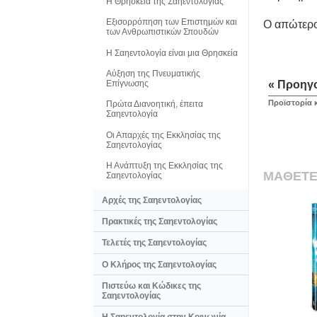
Η Θρησκεία της Σαηεντολογίας
Εξισορρόπηση των Επιστημών και
Ο απώτερος
των Ανθρωπιστικών Σπουδών
Η Σαηεντολογία είναι μια Θρησκεία
Αύξηση της Πνευματικής
« Προηγ
Επίγνωσης
Προϊστορία 
Πρώτα Διανοητική, έπειτα
Σαηεντολογία
Οι Απαρχές της Εκκλησίας της
Σαηεντολογίας
Η Ανάπτυξη της Εκκλησίας της
ΜΑΘΕΤΕ
Σαηεντολογίας
Αρχές της Σαηεντολογίας
Πρακτικές της Σαηεντολογίας
Τελετές της Σαηεντολογίας
Ο Κλήρος της Σαηεντολογίας
Πιστεύω και Κώδικες της
Σαηεντολογίας