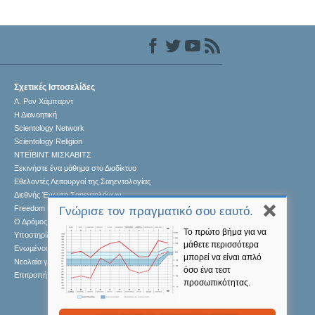
Σχετικές Ιστοσελίδες
Λ. Ρον Χάμπαρντ
Η Διανοητική
Scientology Network
Scientology Religion
ΝΤΕΪΒΙΝΤ ΜΙΣΚAΒΙΤΣ
Ξεκινήστε ένα μάθημα στο Διαδίκτυο
Εθελοντές Λειτουργοί της Σαηεντολογίας
Διεθνής Ένωση Σαηεντολόγων
Freedom Magazine
Γνώρισε τον πραγματικό σου εαυτό.
Ο Δρόμος προς την Ευτυχία
Το πρώτο βήμα για να
Υποστηρίζοντας έναν Κόσμο χωρίς Ναρκωτικά
μάθετε περισσότερα
Ενωµένοι για τα Ανθρώπινα Δικαιώµατα
μπορεί να είναι απλό
Νεολαία για τα Ανθρώπινα Δικαιώματα
όσο ένα τεστ
Επιτροπή Πολιτών για τα Ανθρώπινα Δικαιώματα
προσωπικότητας.