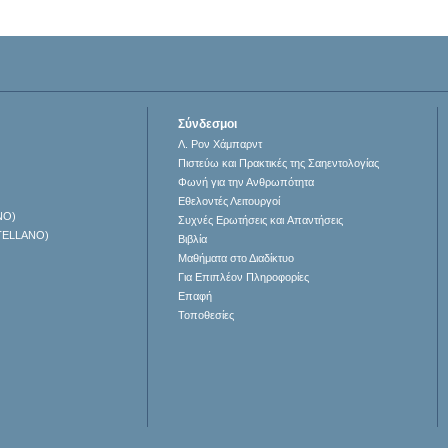
Σύνδεσμοι
Λ. Ρον Χάμπαρντ
Πιστεύω και Πρακτικές της Σαηεντολογίας
Φωνή για την Ανθρωπότητα
Εθελοντές Λειτουργοί
NO)
Συχνές Ερωτήσεις και Απαντήσεις
TELLANO)
Βιβλία
Μαθήματα στο Διαδίκτυο
Για Επιπλέον Πληροφορίες
Επαφή
Τοποθεσίες