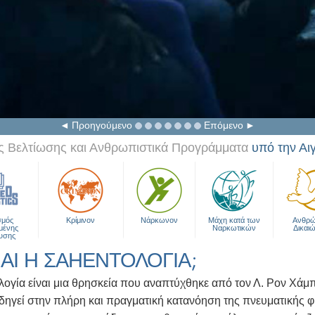
Προηγούμενο
Επόμενο
 Βελτίωσης και Ανθρωπιστικά Προγράμματα
υπό την Αι
σμός
Κρίμινον
Νάρκωνον
Μάχη κατά των
Ανθρώ
μένης
Ναρκωτικών
Δικαι
υσης
ΝΑΙ Η ΣΑΗΕΝΤΟΛΟΓΙΑ;
ογία είναι μια θρησκεία που αναπτύχθηκε από τον Λ. Ρον Χάμπ
δηγεί στην πλήρη και πραγματική κατανόηση της πνευματικής φ