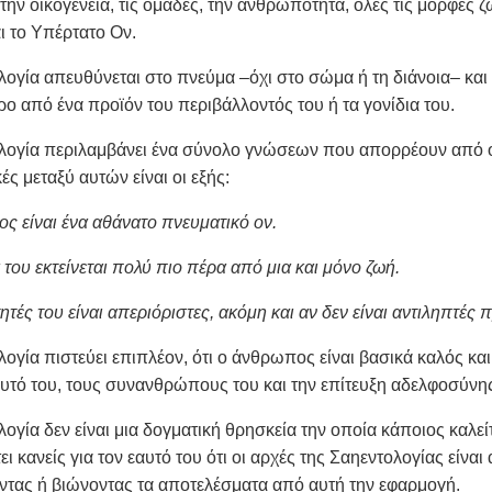
 την οικογένεια, τις ομάδες, την ανθρωπότητα, όλες τις μορφές 
ι το Υπέρτατο Ον.
ογία απευθύνεται στο πνεύμα –όχι στο σώμα ή τη διάνοια– και π
ο από ένα προϊόν του περιβάλλοντός του ή τα γονίδια του.
λογία περιλαμβάνει ένα σύνολο γνώσεων που απορρέουν από ορ
ς μεταξύ αυτών είναι οι εξής:
ς είναι ένα αθάνατο πνευματικό ον.
 του εκτείνεται πολύ πιο πέρα από μια και μόνο ζωή.
ητές του είναι απεριόριστες, ακόμη και αν δεν είναι αντιληπτές 
ογία πιστεύει επιπλέον, ότι ο άνθρωπος είναι βασικά καλός και
αυτό του, τους συνανθρώπους του και την επίτευξη αδελφοσύνη
ογία δεν είναι μια δογματική θρησκεία την οποία κάποιος καλείτ
ι κανείς για τον εαυτό του ότι οι αρχές της Σαηεντολογίας είναι
τας ή βιώνοντας τα αποτελέσματα από αυτή την εφαρμογή.