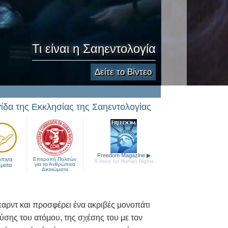
Τι είναι η Σαηεντολογία
Δείτε το Βίντεο
γίδα της Εκκλησίας της Σαηεντολογίας
Freedom Magazine
▶
πινα
Επιτροπή Πολιτών
A Voice for Human Rights
για τα Ανθρώπινα
ώματα
Δικαιώματα
αρντ και προσφέρει ένα ακριβές μονοπάτι
ύσης του ατόμου, της σχέσης του με τον