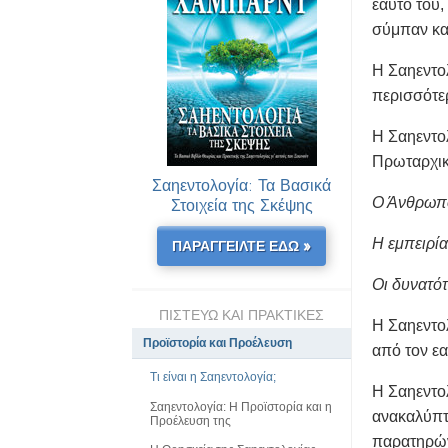
εαυτό του,
σύμπαν κα
H Σαηεντολ
περισσότερ
Η Σαηεντο
Πρωταρχικέ
Σαηεντολογία: Τα Βασικά
Στοιχεία της Σκέψης
Ο Άνθρωπο
Η εμπειρία
ΠΑΡΑΓΓΕΙΛΤΕ ΕΔΩ »
Οι δυνατότ
ΠΙΣΤΕΥΩ ΚΑΙ ΠΡΑΚΤΙΚΕΣ
Η Σαηεντολ
Προϊστορία και Προέλευση
από τον ε
Τι είναι η Σαηεντολογία;
Η Σαηεντολ
Σαηεντολογία: Η Προϊστορία και η
ανακαλύπτε
Προέλευση της
παρατηρών