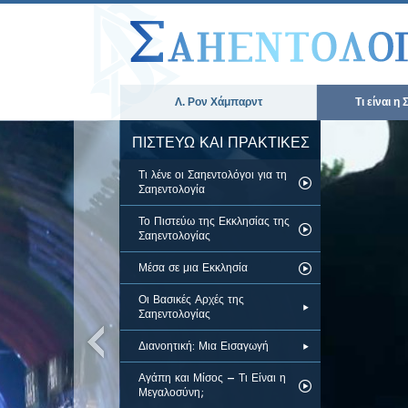
Λ. Ρον Χάμπαρντ
Τι είναι η
ΠΙΣΤΕΥΩ ΚΑΙ ΠΡΑΚΤΙΚΕΣ
Τι λένε οι Σαηεντολόγοι για τη
Σαηεντολογία
Το Πιστεύω της Εκκλησίας της
Σαηεντολογίας
Μέσα σε μια Εκκλησία
Οι Βασικές Αρχές της
Σαηεντολογίας
Διανοητική: Μια Εισαγωγή
Αγάπη και Μίσος – Τι Είναι η
Μεγαλοσύνη;