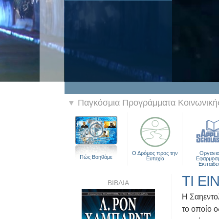
Παγκόσμια Προγράμματα Κοινωνικής
▼
Ο Δρόμος προς την
Οργανι
Πώς Βοηθάμε
Ευτυχία
Εφαρμοσ
Εκπαίδε
ΤΙ ΕΙ
ΒΙΒΛΙΑ
H Σαηεντολ
το οποίο ο