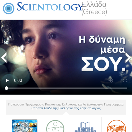
Ελλάδα
(Greece)
Παγκόσμια Προγράμματα Κοινωνικής Βελτίωσης και Ανθρωπιστικά Προγράμματα
υπό την Αιγίδα της Εκκλησίας της Σαηεντολογίας
▼