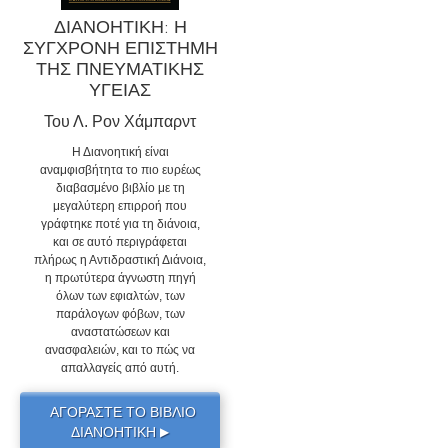
ΔΙΑΝΟΗΤΙΚΗ: Η
ΣΥΓΧΡΟΝΗ ΕΠΙΣΤΗΜΗ
ΤΗΣ ΠΝΕΥΜΑΤΙΚΗΣ
ΥΓΕΙΑΣ
Του Λ. Ρον Χάμπαρντ
Η Διανοητική είναι
αναμφισβήτητα το πιο ευρέως
διαβασμένο βιβλίο με τη
μεγαλύτερη επιρροή που
γράφτηκε ποτέ για τη διάνοια,
και σε αυτό περιγράφεται
πλήρως η Αντιδραστική Διάνοια,
η πρωτύτερα άγνωστη πηγή
όλων των εφιαλτών, των
παράλογων φόβων, των
αναστατώσεων και
ανασφαλειών, και το πώς να
απαλλαγείς από αυτή.
ΑΓΟΡΑΣΤΕ ΤΟ ΒΙΒΛΙΟ
ΔΙΑΝΟΗΤΙΚΗ
▶