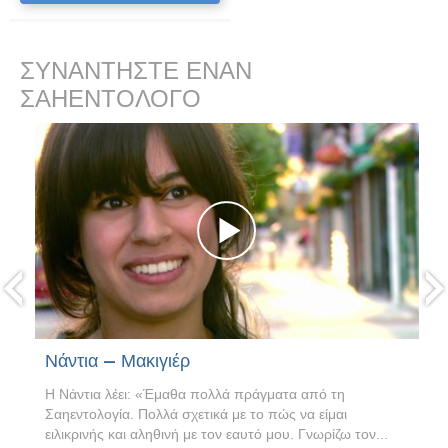
ΣΥΝΑΝΤΗΣΤΕ ΕΝΑΝ
ΣΑΗΕΝΤΟΛΟΓΟ
prev
Νάντια – Μακιγιέρ
Η Νάντια λέει: «Έμαθα πολλά πράγματα από τη
Σαηεντολογία. Πολλά σχετικά με το πώς να είμαι
ειλικρινής και αληθινή με τον εαυτό μου. Γνωρίζω τον...