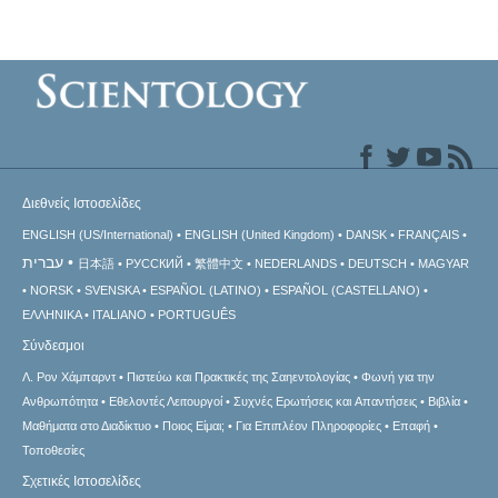
Διεθνείς Ιστοσελίδες
ENGLISH (US/International)
ENGLISH (United Kingdom)
DANSK
FRANÇAIS
עברית
日本語
РУССКИЙ
繁體中文
NEDERLANDS
DEUTSCH
MAGYAR
NORSK
SVENSKA
ESPAÑOL (LATINO)
ESPAÑOL (CASTELLANO)
ΕΛΛΗΝΙΚA
ITALIANO
PORTUGUÊS
Σύνδεσμοι
Λ. Ρον Χάμπαρντ
Πιστεύω και Πρακτικές της Σαηεντολογίας
Φωνή για την
Ανθρωπότητα
Εθελοντές Λειτουργοί
Συχνές Ερωτήσεις και Απαντήσεις
Βιβλία
Μαθήματα στο Διαδίκτυο
Ποιος Είμαι;
Για Επιπλέον Πληροφορίες
Επαφή
Τοποθεσίες
Σχετικές Ιστοσελίδες