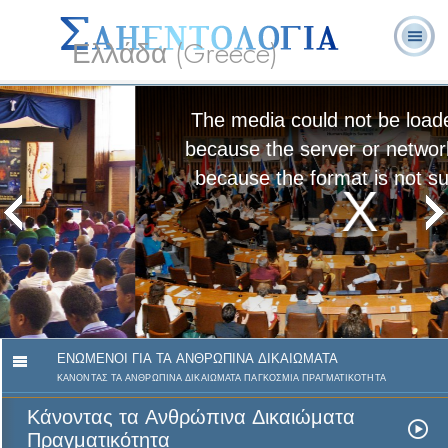
Ελλάδα (Greece)
Λ. Ρον
Τι είναι η
Εθελοντές
Συχνές Ερωτήσεις
Βιβλία
Χάμπαρντ
Σαηεντολογία;
Λειτουργοί
και Απαντήσεις
The media could not be loaded, either
because the server or network failed or
because the format is not supported.
Κάνοντας τα Ανθρώπινα
Δικαιώματα Πραγματικότητα
Δείτε το Βίντεο
ΕΝΩΜΕΝΟΙ ΓΙΑ ΤΑ ΑΝΘΡΩΠΙΝΑ ΔΙΚΑΙΩΜΑΤΑ
ΚΑΝΟΝΤΑΣ ΤΑ ΑΝΘΡΩΠΙΝΑ ΔΙΚΑΙΩΜΑΤΑ ΠΑΓΚΟΣΜΙΑ ΠΡΑΓΜΑΤΙΚΟΤΗΤΑ
Κάνοντας τα Ανθρώπινα Δικαιώματα
Πραγματικότητα