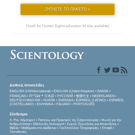
ΖΗΤΗΣΤΕ ΤΟ ΠΑΚΕΤΟ »
(Youth for Human Rights education kit also available)
Διεθνείς Ιστοσελίδες
ENGLISH (US/International)
ENGLISH (United Kingdom)
DANSK
עברית
FRANÇAIS
日本語
РУССКИЙ
繁體中文
NEDERLANDS
DEUTSCH
MAGYAR
NORSK
SVENSKA
ESPAÑOL (LATINO)
ESPAÑOL
(CASTELLANO)
ΕΛΛΗΝΙΚA
ITALIANO
PORTUGUÊS
Σύνδεσμοι
Λ. Ρον Χάμπαρντ
Πιστεύω και Πρακτικές της Σαηεντολογίας
Φωνή για την
Ανθρωπότητα
Εθελοντές Λειτουργοί
Συχνές Ερωτήσεις και Απαντήσεις
Βιβλία
Μαθήματα στο Διαδίκτυο
Για Επιπλέον Πληροφορίες
Επαφή
Τοποθεσίες