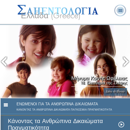
Ελλάδα (Greece)
Λ. Ρον
Τι είναι η
Εθελοντές
Συχνές Ερωτήσεις
Βιβλία
Χάμπαρντ
Σαηεντολογία;
Λειτουργοί
και Απαντήσεις
Μήνυμα Κοινής Ωφέλειας
18. Ελευθερία της Σκέψης
Δείτε το Βίντεο
ΕΝΩΜΕΝΟΙ ΓΙΑ ΤΑ ΑΝΘΡΩΠΙΝΑ ΔΙΚΑΙΩΜΑΤΑ
ΚΑΝΟΝΤΑΣ ΤΑ ΑΝΘΡΩΠΙΝΑ ΔΙΚΑΙΩΜΑΤΑ ΠΑΓΚΟΣΜΙΑ ΠΡΑΓΜΑΤΙΚΟΤΗΤΑ
Κάνοντας τα Ανθρώπινα Δικαιώματα
Πραγματικότητα