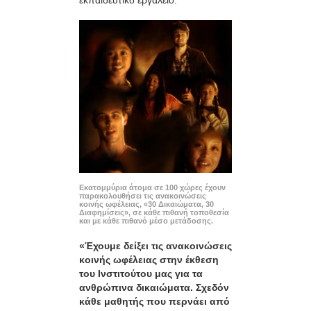
Εκατομμύρια άτομα σε 100 χώρες έχουν
παρακολουθήσει τις ανακοινώσεις
κοινής ωφέλειας, «30 Δικαιώματα, 30
Διαφημίσεις», σε κάθε πιθανή τοποθεσία
και με κάθε πιθανό μέσο μετάδοσης.
«Έχουμε δείξει τις ανακοινώσεις
κοινής ωφέλειας στην έκθεση
του Ινστιτούτου μας για τα
ανθρώπινα δικαιώματα. Σχεδόν
κάθε μαθητής που περνάει από