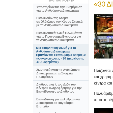
ΠΡΑΓΜΑΤΙΚΟΤΗΤΑ
«30 Δ
Υποστηρίζοντας την Ενημέρωση
για τα Ανθρώπινα Δικαιώματα
Εκπαιδεύοντας Άτομα
σε Ολόκληρο τον Κόσμο Σχετικά
με τα Ανθρώπινα Δικαιώματα
Εκπαιδευτικά Υλικά Πολυμέσων
για το Πρόγραμμα Ενωμένοι για
τα Ανθρώπινα Δικαιώματα
Μια Επιβλητική Φωνή για τα
Ανθρώπινα Δικαιώματα,
Εμπνέοντας Εκατομμύρια Άτομα με
τις ανακοινώσεις «30 Δικαιώματα,
30 Διαφημίσεις»
Ζωντανεύοντας τα Ανθρώπινα
Παίζονται 
Δικαιώματα με τα Στοιχεία
και χρησιμ
Πολυμέσων
κέντρα και
Διαδραστική Ιστοσελίδα του
Κέντρου Πληροφόρησης για την
Εκπαίδευση στο Διαδίκτυο
Πολυάριθμ
υποστηρίζο
Εκπαίδευση για τα Ανθρώπινα
Δικαιώματα σε Παγκόσμιο
Επίπεδο