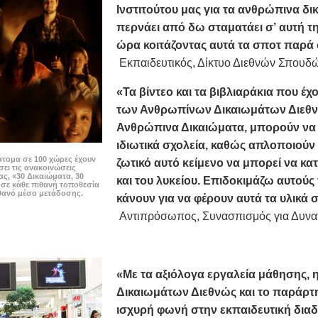
Ινστιτούτου μας για τα ανθρώπινα δ
περνάει από δω σταματάει σ’ αυτή τ
ώρα κοιτάζοντας αυτά τα σποτ παρά 
Εκπαιδευτικός, Δίκτυο Διεθνών Σπουδ
«Τα βίντεο και τα βιβλιαράκια που έ
των Ανθρωπίνων Δικαιωμάτων Διεθνώ
Ανθρώπινα Δικαιώματα, μπορούν να 
ιδιωτικά σχολεία, καθώς απλοποιούν
άτομα σε 100 χώρες έχουν
ζωτικό αυτό κείμενο να μπορεί να κα
ει τις ανακοινώσεις
ας, «30 Δικαιώματα, 30
και του λυκείου. Επιδοκιμάζω αυτούς
 σε κάθε πιθανή τοποθεσία
ιθανό μέσο μετάδοσης.
κάνουν για να φέρουν αυτά τα υλικά σ
Αντιπρόσωπος, Συνασπισμός για Δυνα
«Με τα αξιόλογα εργαλεία μάθησης,
Δικαιωμάτων Διεθνώς και το παράρτη
ισχυρή φωνή στην εκπαιδευτική διαδ