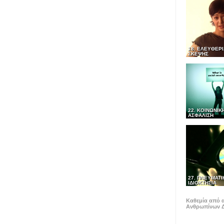
18. ΕΛΕΥΘΕΡΙ
ΣΚΕΨΗΣ
22. ΚΟΙΝΩΝΙΚ
ΑΣΦΑΛΙΣΗ
27. ΠΝΕΥΜΑΤΙ
ΙΔΙΟΚΤΗΣΙΑ
Καθεμία από α
Ανθρωπίνων Δ