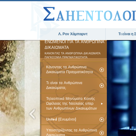
Λ. Ρον Χάμπαρντ
Τι είναι η
ΕΝΩΜΕΝΟΙ ΓΙΑ ΤΑ ΑΝΘΡΩΠΙΝΑ
ΔΙΚΑΙΩΜΑΤΑ
ΚΑΝΟΝΤΑΣ ΤΑ ΑΝΘΡΩΠΙΝΑ ΔΙΚΑΙΩΜΑΤΑ
ΠΑΓΚΟΣΜΙΑ ΠΡΑΓΜΑΤΙΚΟΤΗΤΑ
Κάνοντας τα Ανθρώπινα
Δικαιώματα Πραγματικότητα
Τι είναι τα Ανθρώπινα
Δικαιώματα;
Τηλεοπτικά Μηνύματα Κοινής
Ωφέλειας της Νεολαίας υπερ
των Ανθρωπίνων Δικαιωμάτων
United (Ενωμένοι)
Υποστηρίζοντας τα Ανθρώπινα
Δικαιώματα