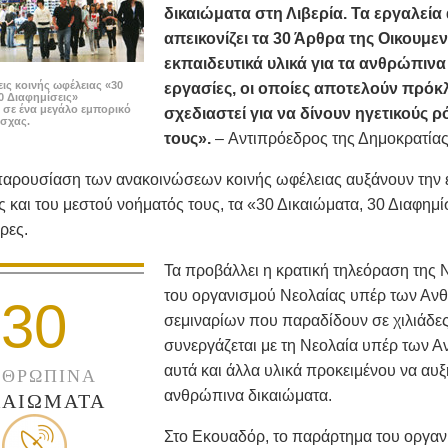
δικαιώματα στη Λιβερία. Τα εργαλεία
απεικονίζει τα 30 Άρθρα της Οικουμε
εκπαιδευτικά υλικά για τα ανθρώπινα 
ις κοινής ωφέλειας «30
εργασίες, οι οποίες αποτελούν πρόκλ
0 Διαφημίσεις»
 σε ένα μεγάλο εμπορικό
σχεδιαστεί για να δίνουν ηγετικούς ρ
όσχας.
τους».
– Αντιπρόεδρος της Δημοκρατίας
παρουσίαση των ανακοινώσεων κοινής ωφέλειας αυξάνουν τη
 και του μεστού νοήματός τους, τα «30 Δικαιώματα, 30 Διαφημ
ρες.
Τα προβάλλει η κρατική τηλεόραση της Ν
του οργανισμού Νεολαίας υπέρ των Ανθ
30
σεμιναρίων που παραδίδουν σε χιλιάδε
συνεργάζεται με τη Νεολαία υπέρ των 
αυτά και άλλα υλικά προκειμένου να αυξ
ΘΡΩΠΙΝΑ
ανθρώπινα δικαιώματα.
ΚΑΙΩΜΑΤΑ
Στο Εκουαδόρ, το παράρτημα του οργαν