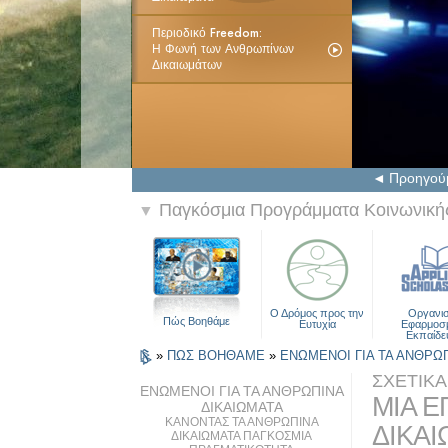
Περιοδικό Freedom:
Η Φωνή των Ανθρωπίνων
Δικαιωμάτων
Προηγού
Παγκόσμια Προγράμματα Κοινωνικής
▼
Ο Δρόμος προς την
Οργανι
Πώς Βοηθάμε
Ευτυχία
Εφαρμοσ
Εκπαίδε
»
ΠΩΣ ΒΟΗΘΑΜΕ
»
ΕΝΩΜΕΝΟΙ ΓΙΑ ΤΑ ΑΝΘΡΩ
ΣΧΕΤΙΚ
ΕΝΩΜΕΝΟΙ ΓΙΑ ΤΑ ΑΝΘΡΩΠΙΝΑ
ΜΙΑ Ε
ΔΙΚΑΙΩΜΑΤΑ
ΚΑΝΟΝΤΑΣ ΤΑ ΑΝΘΡΩΠΙΝΑ
ΔΙΚΑ
ΔΙΚΑΙΩΜΑΤΑ ΠΑΓΚΟΣΜΙΑ