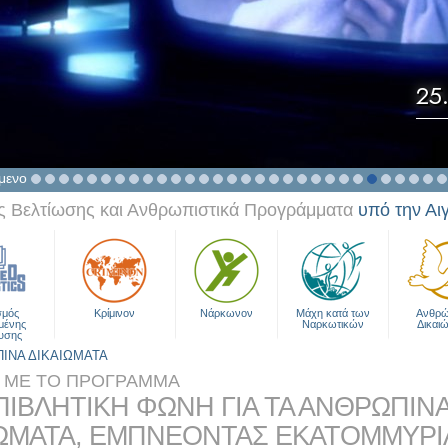
25
μενο
 Βελτίωσης και Ανθρωπιστικά Προγράμματα
υπό την Αι
σμός
Κρίμινον
Νάρκωνον
Μάχη κατά των
Ανθρώ
μένης
Ναρκωτικών
Δικαι
υσης
ΠΙΝΑ ΔΙΚΑΙΩΜΑΤΑ
Α ΜΕ ΤΟ ΠΡΟΓΡΑΜΜΑ
ΠΙΒΛΗΤΙΚΗ ΦΩΝΗ ΓΙΑ ΤΑ ΑΝΘΡΩΠΙΝ
ΙΩΜΑΤΑ, ΕΜΠΝΕΟΝΤΑΣ ΕΚΑΤΟΜΜΥΡΙ