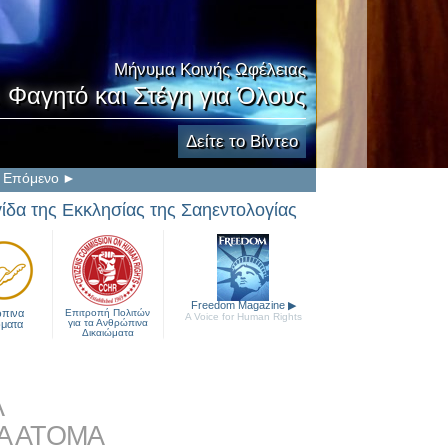
Μήνυμα Κοινής Ωφέλειας
. Φαγητό και Στέγη για Όλους
Δείτε το Βίντεο
Επόμενο
γίδα της Εκκλησίας της Σαηεντολογίας
Freedom Magazine
▶
πινα
Επιτροπή Πολιτών
A Voice for Human Rights
για τα Ανθρώπινα
ώματα
Δικαιώματα
Α
Α ΑΤΟΜΑ