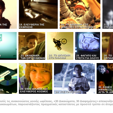
Α ΤΗΣ
19. ΕΛΕΥΘΕΡΙΑ ΤΗΣ
20. ΤΟ ΔΙΚΑΙΩΜΑ ΣΤΙΣ
21. ΤΟ
ΕΚΦΡΑΣΗΣ
ΔΗΜΟΣΙΕΣ ΣΥΓΚΕΝΤΡΩΣΕΙΣ
ΣΤΗ Δ
24. ΤΟ ΔΙΚΑΙΩΜΑ
Η
23. ΔΙΚΑΙΩΜΑΤΑ
25. ΦΑΓΗΤΟ ΚΑΙ
26. ΤΟ
ΣΤΟ ΠΑΙΧΝΙΔΙ
ΤΩΝ ΕΡΓΑΖΟΜΕΝΩΝ
ΣΤΕΓΗ ΓΙΑ ΟΛΟΥΣ
ΕΚΠΑΙ
30. ΚΑΝΕΙ
28. ΕΝΑΣ ΔΙΚΑΙΟΣ ΚΑΙ
ΚΗ
ΑΦΑΙΡΕΣΕΙ
ΕΛΕΥΘΕΡΟΣ ΚΟΣΜΟΣ
29. ΥΠΕΥΘΥΝΟΤΗΤΑ
ΑΥΤΑ ΤΑ ΔΙ
υτές τις ανακοινώσεις κοινής ωφέλειας, «30 Δικαιώματα, 30 Διαφημίσεις» απεικονί
ικαιωμάτων, παρουσιάζοντας πραγματικές καταστάσεις με προσιτό τρόπο σε άτομα 