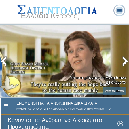
Ελλάδα (Greece)
Λ. Ρον
Τι είναι η
Εθελοντές
Συχνές Ερωτήσεις
Βιβλία
Χάμπαρντ
Σαηεντολογία;
Λειτουργοί
και Απαντήσεις
Υποστηρίζοντας τα Ανθρώπινα
Δικαιώματα
Δείτε το Βίντεο
ΕΝΩΜΕΝΟΙ ΓΙΑ ΤΑ ΑΝΘΡΩΠΙΝΑ ΔΙΚΑΙΩΜΑΤΑ
ΚΑΝΟΝΤΑΣ ΤΑ ΑΝΘΡΩΠΙΝΑ ΔΙΚΑΙΩΜΑΤΑ ΠΑΓΚΟΣΜΙΑ ΠΡΑΓΜΑΤΙΚΟΤΗΤΑ
Κάνοντας τα Ανθρώπινα Δικαιώματα
Πραγματικότητα