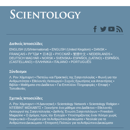
Διεθνείς Ιστοσελίδες
ENGLISH (US/International)
ENGLISH (United Kingdom)
DANSK
עברית
FRANÇAIS
日本語
РУССКИЙ
繁體中文
NEDERLANDS
DEUTSCH
MAGYAR
NORSK
SVENSKA
ESPAÑOL (LATINO)
ESPAÑOL
(CASTELLANO)
ΕΛΛΗΝΙΚA
ITALIANO
PORTUGUÊS
Σύνδεσμοι
Λ. Ρον Χάμπαρντ
Πιστεύω και Πρακτικές της Σαηεντολογίας
Φωνή για την
Ανθρωπότητα
Εθελοντές Λειτουργοί
Συχνές Ερωτήσεις και Απαντήσεις
Βιβλία
Μαθήματα στο Διαδίκτυο
Για Επιπλέον Πληροφορίες
Επαφή
Τοποθεσίες
Σχετικές Ιστοσελίδες
Λ. Ρον Χάμπαρντ
Η Διανοητική
Scientology Network
Scientology Religion
ΝΤΕΪΒΙΝΤ ΜΙΣΚAΒΙΤΣ
Ξεκινήστε ένα μάθημα στο Διαδίκτυο
Εθελοντές
Λειτουργοί της Σαηεντολογίας
Διεθνής Ένωση Σαηεντολόγων
Freedom
Magazine
Ο Δρόμος προς την Ευτυχία
Υποστηρίζοντας έναν Κόσμο χωρίς
Ναρκωτικά
Ενωµένοι για τα Ανθρώπινα Δικαιώµατα
Νεολαία για τα
Ανθρώπινα Δικαιώματα
Επιτροπή Πολιτών για τα Ανθρώπινα Δικαιώματα