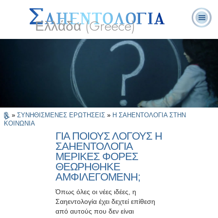
Ελλάδα (Greece)
Λ. Ρον
Τι είναι η
Εθελοντές
Συχνές Ερωτήσεις
Βιβλία
Χάμπαρντ
Σαηεντολογία;
Λειτουργοί
και Απαντήσεις
»
ΣΥΝΗΘΙΣΜΕΝΕΣ ΕΡΩΤΗΣΕΙΣ
»
Η ΣΑΗΕΝΤΟΛΟΓΙΑ ΣΤΗΝ
ΚΟΙΝΩΝΙΑ
ΓΙΑ ΠΟΙΟΥΣ ΛΟΓΟΥΣ Η
ΣΑΗΕΝΤΟΛΟΓΙΑ
ΜΕΡΙΚΕΣ ΦΟΡΕΣ
ΘΕΩΡΗΘΗΚΕ
ΑΜΦΙΛΕΓΟΜΕΝΗ;
Όπως όλες οι νέες ιδέες, η
Σαηεντολογία έχει δεχτεί επίθεση
από αυτούς που δεν είναι