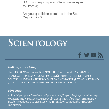
Η Σαηεντολογία προσπαθεί να κατακτήσει
τον κόσμο;
Are young children permitted in the Sea
Organization?
Διεθνείς Ιστοσελίδες
ENGLISH (US/International)
ENGLISH (United Kingdom)
DANSK
עברית
FRANÇAIS
日本語
РУССКИЙ
繁體中文
NEDERLANDS
DEUTSCH
MAGYAR
NORSK
SVENSKA
ESPAÑOL (LATINO)
ESPAÑOL
(CASTELLANO)
ΕΛΛΗΝΙΚA
ITALIANO
PORTUGUÊS
Σύνδεσμοι
Λ. Ρον Χάμπαρντ
Πιστεύω και Πρακτικές της Σαηεντολογίας
Φωνή για την
Ανθρωπότητα
Εθελοντές Λειτουργοί
Συχνές Ερωτήσεις και Απαντήσεις
Βιβλία
Μαθήματα στο Διαδίκτυο
Για Επιπλέον Πληροφορίες
Επαφή
Τοποθεσίες