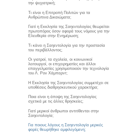
την ψυχιατρική;
Τι είναι η Επιτροπή Πολιτών για τα
Ανθρώπινα Δικαιώματα;
Γιατί η Εκκλησία της Σαηεντολογίας θεωρείται
πρωτοπόρος όσον αφορά τους νόμους για την
Ελευθερία στην Ενημέρωση;
Τι κάνει η Σαηεντολογία για την προστασία
του περιβάλλοντος;
Οι γιατροί, τα σχολεία, οι κοινωνικοί
λειτουργοί, οι επιχειρηματίες και άλλοι
επαγγελματίες χρησιμοποιούν την τεχνολογία
του Λ. Ρον Χάμπαρντ;
Η Εκκλησία της Σαηεντολογίας συμμετέχει σε
υποθέσεις διαθρησκευτικού χαρακτήρα;
Ποια είναι η άποψη της Σαηεντολογίας
σχετικά με τις άλλες θρησκείες;
Γιατί μερικοί άνθρωποι αντιτίθενται στην
Σαηεντολογία;
Για ποιους λόγους η Σαηεντολογία μερικές
φορές θεωρήθηκε αμφιλεγόμενη;