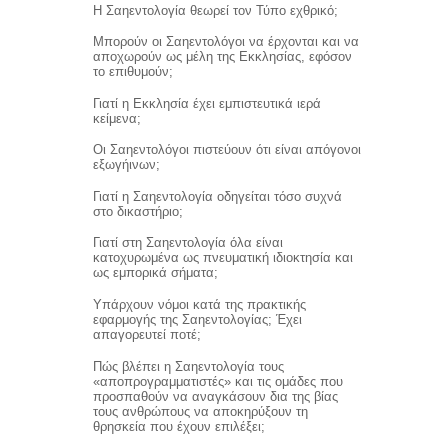
Η Σαηεντολογία θεωρεί τον Τύπο εχθρικό;
Μπορούν οι Σαηεντολόγοι να έρχονται και να
αποχωρούν ως μέλη της Εκκλησίας, εφόσον
το επιθυμούν;
Γιατί η Εκκλησία έχει εμπιστευτικά ιερά
κείμενα;
Οι Σαηεντολόγοι πιστεύουν ότι είναι απόγονοι
εξωγήινων;
Γιατί η Σαηεντολογία οδηγείται τόσο συχνά
στο δικαστήριο;
Γιατί στη Σαηεντολογία όλα είναι
κατοχυρωμένα ως πνευματική ιδιοκτησία και
ως εμπορικά σήματα;
Υπάρχουν νόμοι κατά της πρακτικής
εφαρμογής της Σαηεντολογίας; Έχει
απαγορευτεί ποτέ;
Πώς βλέπει η Σαηεντολογία τους
«αποπρογραμματιστές» και τις ομάδες που
προσπαθούν να αναγκάσουν δια της βίας
τους ανθρώπους να αποκηρύξουν τη
θρησκεία που έχουν επιλέξει;