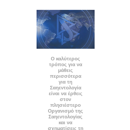
Ο καλύτερος
τρόπος για να
μάθεις
περισσότερα
για τη
Σαηεντολογία
είναι να έρθεις
στον
πλησιέστερο
Οργανισμό της
Σαηεντολογίας
και να
σχηματίσεις τη