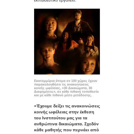
Εκατομμύρια άτομα σε 100 χώρες έχουν
παρακολουθήσει τις ανακοινώσεις
κοινής ωφέλειας, «30 Δικαιώματα, 30
Διαφημίσεις», σε κάθε πιθανή τοποθεσία
και με κάθε πιθανό μέσο μετάδοσης.
«Έχουμε δείξει τις ανακοινώσεις
κοινής ωφέλειας στην έκθεση
του Ινστιτούτου μας για τα
ανθρώπινα δικαιώματα. Σχεδόν
κάθε μαθητής που περνάει από