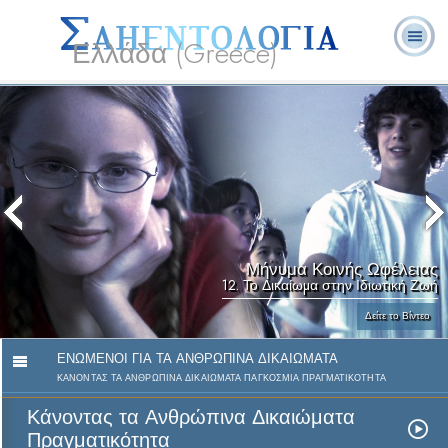
Ελλάδα (Greece)
Λ. Ρον
Τι είναι η
Εθελοντές
Συχνές Ερωτήσεις
Βιβλία
Χάμπαρντ
Σαηεντολογία;
Λειτουργοί
και Απαντήσεις
Μήνυμα Κοινής Ωφέλειας
12. Το Δικαίωµα στην Ιδιωτική Ζωή
Δείτε το Βίντεο
ΕΝΩΜΕΝΟΙ ΓΙΑ ΤΑ ΑΝΘΡΩΠΙΝΑ ΔΙΚΑΙΩΜΑΤΑ
ΚΑΝΟΝΤΑΣ ΤΑ ΑΝΘΡΩΠΙΝΑ ΔΙΚΑΙΩΜΑΤΑ ΠΑΓΚΟΣΜΙΑ ΠΡΑΓΜΑΤΙΚΟΤΗΤΑ
Κάνοντας τα Ανθρώπινα Δικαιώματα
Πραγματικότητα