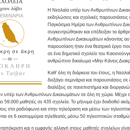
ΣΧΟΛΕΙΑ
έχουν λάβει
Η Νεολαία υπέρ των Ανθρωπίνων Δικαι
ΕΜΙΝΑΡΙΑ
εκδηλώσεις και σχολικές παρουσιάσεις 
Παγκόσμια Ημέρα των Ανθρωπίνων Δικ
συγκεντρώθηκαν και επέδειξαν τα άρθρ
Ανθρωπίνων Δικαιωμάτων κάνοντας αυτο
παρουσίαση ήταν ένα θεατρικό έργο πο
άκρη σε άκρη
σε ένα δημοτικό σχολείο του Καοσιούνγκ
— σε —
ανθρώπινο δικαίωμα «Μην Κάνεις Διακρ
ΟΚΛΗΡΗ
ην Ταϊβάν
Καθ’ όλη τη διάρκεια του έτους, η Νεο
διεξάγει σεμινάρια και παρουσιάσεις σε 
διαλέξεις σε πανεπιστήμια και διοργανώ
 υπέρ των Ανθρωπίνων Δικαιωμάτων σε όλη τη χώρα. Μέχρι στ
ι 59.000 μαθητές σε 435 σχολεία. Το μήνυμα έχει διαδοθεί ακό
εις στο ραδιόφωνο και στην τηλεόραση και μέσω των τηλεοπτι
ται σε 6 εκατομμύρια τηλεθεατές μέσω 50 τηλεοπτικών σταθμώ
νταπόκριση και η εμφανής αλλαγή στους μαθητές σχολείων είνα