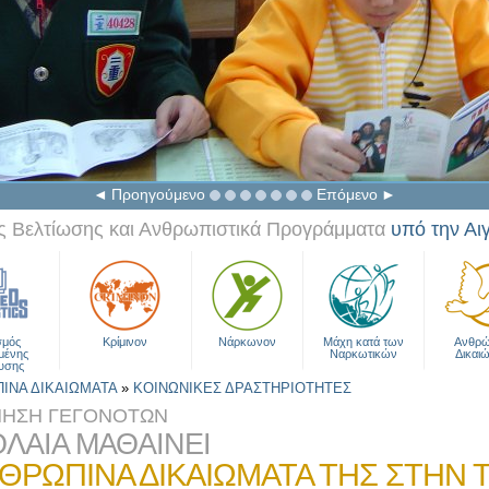
Προηγούμενο
Επόμενο
 Βελτίωσης και Ανθρωπιστικά Προγράμματα
υπό την Αι
σμός
Κρίμινον
Νάρκωνον
Μάχη κατά των
Ανθρώ
μένης
Ναρκωτικών
Δικαι
υσης
ΠΙΝΑ ΔΙΚΑΙΩΜΑΤΑ
»
ΚΟΙΝΩΝΙΚΕΣ ΔΡΑΣΤΗΡΙΟΤΗΤΕΣ
ΝΗΣΗ ΓΕΓΟΝΟΤΩΝ
ΛΑΙΑ ΜΑΘΑΙΝΕΙ
ΝΘΡΩΠΙΝΑ ΔΙΚΑΙΩΜΑΤΑ ΤΗΣ ΣΤΗΝ 