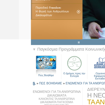
Περιοδικό Freedom:
Η Φωνή των Ανθρωπίνων
Δικαιωμάτων
Παγκόσμια Προγράμματα Κοινωνικής
▼
Ο Δρόμος προς την
Οργανι
Πώς Βοηθάμε
Ευτυχία
Εφαρμοσ
Εκπαίδε
»
ΠΩΣ ΒΟΗΘΑΜΕ
»
ΕΝΩΜΕΝΟΙ ΓΙΑ ΤΑ ΑΝΘΡΩ
ΔΙΕΡΕΥ
ΕΝΩΜΕΝΟΙ ΓΙΑ ΤΑ ΑΝΘΡΩΠΙΝΑ
Η ΝΕΟ
ΔΙΚΑΙΩΜΑΤΑ
ΚΑΝΟΝΤΑΣ ΤΑ ΑΝΘΡΩΠΙΝΑ
ΤΑ Α
ΔΙΚΑΙΩΜΑΤΑ ΠΑΓΚΟΣΜΙΑ