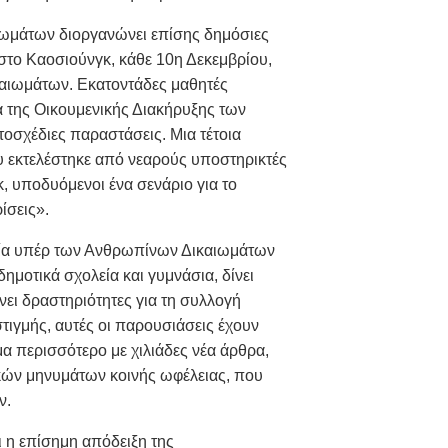
ωμάτων διοργανώνει επίσης δημόσιες
στο Καοσιούνγκ, κάθε 10η Δεκεμβρίου,
αιωμάτων. Εκατοντάδες μαθητές
α της Οικουμενικής Διακήρυξης των
σχέδιες παραστάσεις. Μια τέτοια
υ εκτελέστηκε από νεαρούς υποστηρικτές
, υποδυόμενοι ένα σενάριο για το
ίσεις».
λαία υπέρ των Ανθρωπίνων Δικαιωμάτων
δημοτικά σχολεία και γυμνάσια, δίνει
νει δραστηριότητες για τη συλλογή
ιγμής, αυτές οι παρουσιάσεις έχουν
μα περισσότερο με χιλιάδες νέα άρθρα,
κών μηνυμάτων κοινής ωφέλειας, που
ν.
ι η επίσημη απόδειξη της