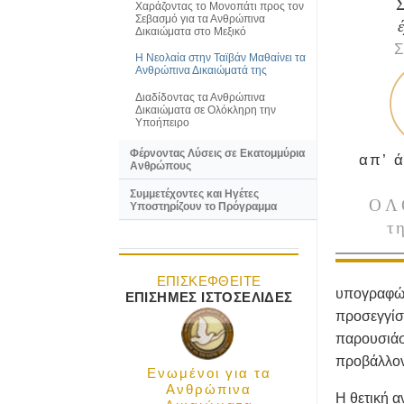
Χαράζοντας το Μονοπάτι προς τον
Σεβασμό για τα Ανθρώπινα
Δικαιώματα στο Μεξικό
Σ
Η Νεολαία στην Ταϊβάν Μαθαίνει τα
Ανθρώπινα Δικαιώματά της
Διαδίδοντας τα Ανθρώπινα
Δικαιώματα σε Ολόκληρη την
Υποήπειρο
Φέρνοντας Λύσεις σε Εκατομμύρια
απ’ 
Ανθρώπους
Συμμετέχοντες και Ηγέτες
ΟΛ
Υποστηρίζουν το Πρόγραμμα
τ
ΕΠΙΣΚΕΦΘΕΙΤΕ
υπογραφών
ΕΠΙΣΗΜΕΣ ΙΣΤΟΣΕΛΙΔΕΣ
προσεγγίσε
παρουσιάσ
προβάλλον
Ενωμένοι για τα
Ανθρώπινα
Η θετική α