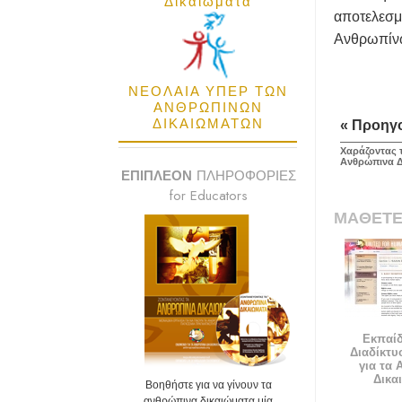
Δικαιώματα
αποτελεσμ
Ανθρωπίνω
ΝΕΟΛΑΙΑ ΥΠΕΡ ΤΩΝ
ΑΝΘΡΩΠΙΝΩΝ
ΔΙΚΑΙΩΜΑΤΩΝ
« Προηγ
Χαράζοντας 
Ανθρώπινα Δ
ΕΠΙΠΛΕΟΝ
ΠΛΗΡΟΦΟΡΙΕΣ
for Educators
ΜΑΘΕΤΕ
Εκπαί
Διαδίκτυ
για τα
Δικα
Βοηθήστε για να γίνουν τα
ανθρώπινα δικαιώματα μία