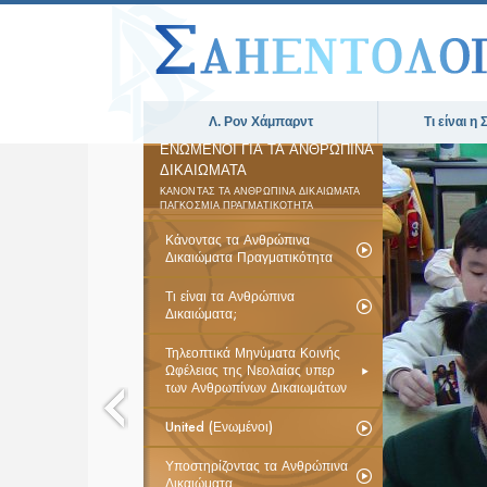
Λ. Ρον Χάμπαρντ
Τι είναι η
ΕΝΩΜΕΝΟΙ ΓΙΑ ΤΑ ΑΝΘΡΩΠΙΝΑ
ΔΙΚΑΙΩΜΑΤΑ
ΚΑΝΟΝΤΑΣ ΤΑ ΑΝΘΡΩΠΙΝΑ ΔΙΚΑΙΩΜΑΤΑ
ΠΑΓΚΟΣΜΙΑ ΠΡΑΓΜΑΤΙΚΟΤΗΤΑ
Κάνοντας τα Ανθρώπινα
Δικαιώματα Πραγματικότητα
Τι είναι τα Ανθρώπινα
Δικαιώματα;
Τηλεοπτικά Μηνύματα Κοινής
Ωφέλειας της Νεολαίας υπερ
των Ανθρωπίνων Δικαιωμάτων
United (Ενωμένοι)
Υποστηρίζοντας τα Ανθρώπινα
Δικαιώματα