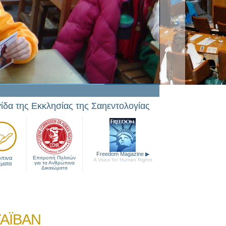
γίδα της Εκκλησίας της Σαηεντολογίας
Freedom Magazine
▶
πινα
Επιτροπή Πολιτών
A Voice for Human Rights
για τα Ανθρώπινα
ώματα
Δικαιώματα
ΤΑΪΒΑΝ