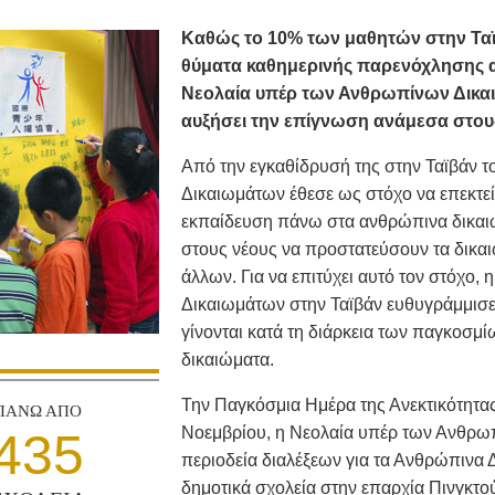
Καθώς το 10% των μαθητών στην Ταϊ
θύματα καθημερινής παρενόχλησης α
Νεολαία υπέρ των Ανθρωπίνων Δικαι
αυξήσει την επίγνωση ανάμεσα στους
Από την εγκαθίδρυσή της στην Ταϊβάν 
Δικαιωμάτων έθεσε ως στόχο να επεκτεί
εκπαίδευση πάνω στα ανθρώπινα δικαιώμ
στους νέους να προστατεύσουν τα δικαι
άλλων. Για να επιτύχει αυτό τον στόχο
Δικαιωμάτων στην Ταϊβάν ευθυγράμμισε τ
γίνονται κατά τη διάρκεια των παγκοσ
δικαιώματα.
Την Παγκόσμια Ημέρα της Ανεκτικότητας,
ΠΑΝΩ ΑΠΟ
Νοεμβρίου, η Νεολαία υπέρ των Ανθρω
435
περιοδεία διαλέξεων για τα Ανθρώπινα 
δημοτικά σχολεία στην επαρχία Πινγκτού