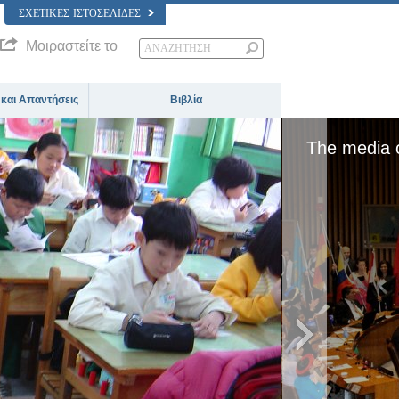
ΣΧΕΤΙΚΈΣ ΙΣΤΟΣΕΛΊΔΕΣ
Μοιραστείτε το
 και Απαντήσεις
Βιβλία
use the server or network failed or because the
not supported.