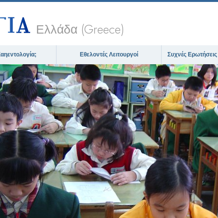
Ελλάδα (Greece)
 Σαηεντολογία;
Εθελοντές Λειτουργοί
Συχνές Ερωτήσεις
The media could not be loaded, either beca
format is 