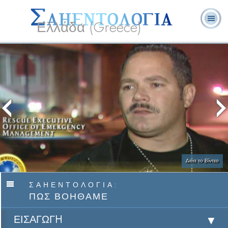
Ελλάδα (Greece)
Λ. Ρον
Τι είναι η
Εθελοντές
Συχνές Ερωτήσεις
Βιβλία
Χάμπαρντ
Σαηεντολογία;
Λειτουργοί
και Απαντήσεις
Δείτε το Βίντεο
ΣΑΗΕΝΤΟΛΟΓΙΑ:
ΠΩΣ ΒΟΗΘΑΜΕ
ΕΙΣΑΓΩΓН