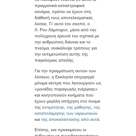
πραγματικά καταστροφικά
σενάρια, πρέπει να έχουν στη
διάθεσή τους αποτελεσματικές
λύσεις. Γι’ αυτό τον σκοπό, ο
Λ. Ρον Χάμπαρντ, μέσα από την
πολύχρονη έρευνά του σχετικά με
την ανθρώπινη διάνοια και το
πνεύμα, ανακάλυψε τρόπους για
την αντιμετώπιση αυτής της
παγκόσμιας απειλής.
Για την πραγμάτωση αυτών των
λύσεων, η Εκκλησία επιχορηγεί
μόνιμα κέντρα που λειτουργούν ως
«μονάδες παραγωγής ενέργειας»
και κινητοποιούν κινήματα που
έχουν μεγάλη απήχηση στο όνομα
της
εντιμότητας,
της μάθησης,
της
καταπολέμησης των ναρκωτικών
και
της αποκατάστασης από αυτά.
Επίσης, και προκειμένου οι
άνθρωποι να συνειδητοποιήσουν