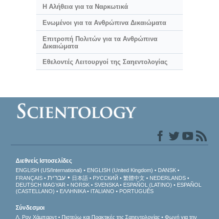
Η Αλήθεια για τα Ναρκωτικά
Ενωμένοι για τα Ανθρώπινα Δικαιώματα
Επιτροπή Πολιτών για τα Ανθρώπινα
Δικαιώματα
Εθελοντές Λειτουργοί της Σαηεντολογίας
Διεθνείς Ιστοσελίδες
ENGLISH (US/International)
ENGLISH (United Kingdom)
DANSK
עברית
FRANÇAIS
日本語
РУССКИЙ
繁體中文
NEDERLANDS
DEUTSCH
MAGYAR
NORSK
SVENSKA
ESPAÑOL (LATINO)
ESPAÑOL
(CASTELLANO)
ΕΛΛΗΝΙΚA
ITALIANO
PORTUGUÊS
Σύνδεσμοι
Λ. Ρον Χάμπαρντ
Πιστεύω και Πρακτικές της Σαηεντολογίας
Φωνή για την